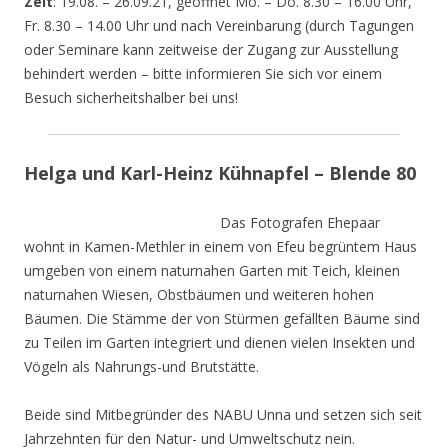
Zeit
: 19.08. – 26.09.21, geöffnet Mo. – Do. 8.30 – 16.00 Uhr,
Fr. 8.30 – 14.00 Uhr und nach Vereinbarung (durch Tagungen
oder Seminare kann zeitweise der Zugang zur Ausstellung
behindert werden – bitte informieren Sie sich vor einem
Besuch sicherheitshalber bei uns!
Helga und Karl-Heinz Kühnapfel – Blende 80
Das Fotografen Ehepaar
wohnt in Kamen-Methler in einem von Efeu begrüntem Haus
umgeben von einem naturnahen Garten mit Teich, kleinen
naturnahen Wiesen, Obstbäumen und weiteren hohen
Bäumen. Die Stämme der von Stürmen gefällten Bäume sind
zu Teilen im Garten integriert und dienen vielen Insekten und
Vögeln als Nahrungs-und Brutstätte.
Beide sind Mitbegründer des NABU Unna und setzen sich seit
Jahrzehnten für den Natur- und Umweltschutz nein.