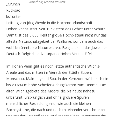
Schierholz, Marion Rautert
„Grünen
Rucksac
ks“ unter
Leitung von Jörg Weyde in die Hochmoorlandschaft des
Hohen Venns statt. Seit 1957 steht das Gebiet unter Schutz.
Damit ist das 5.000 Hektar große Hochplateau nicht nur das
älteste Naturschutzgebiet der Wallonie, sondern auch das
wohl berühmteste Naturreservat Belgiens und das Juwel des
Deutsch-Belgischen Naturparks Hohes Venn – Eifel.
Im Hohen Venn gibt es noch letzte authentische Wildnis-
Areale und das mitten im Viereck der Städte Eupen,
Monschau, Malmedy und Spa. In der Kernzone wölbt sich ein
bis zu 694 m hohe Schiefer-Gebirgskamm zum Himmel. Die
alten Wildnisgebiete des Moors, die bis heute nahezu
unberührt, ursprünglich und ohne größere Spuren
menschlicher Besiedlung sind, wie auch die kleinen
Bachsysteme, die nach und nach miteinander verschmelzen
und mit der Zeit reißende Wildwasser bilden, inspirierten die