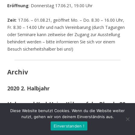
Eröffnung
: Donnerstag 17.06.21, 19.00 Uhr
Zeit
: 17.06. – 01.08.21, geöffnet Mo. – Do. 8.30 – 16.00 Uhr,
Fr. 8.30 – 14.00 Uhr und nach Vereinbarung (durch Tagungen
oder Seminare kann zeitweise der Zugang zur Ausstellung
behindert werden – bitte informieren Sie sich vor einem
Besuch sicherheitshalber bei uns!)
Archiv
2020 2. Halbjahr
Helga und Karl-Heinz Kühnapfel – Blende 80
Diese Website benutzt Cookies. Wenn du die Website weiter
nutzt, gehen wir von deinem Einverständnis aus.
Das Fotografen Ehepaar
wohnt in Kamen-Methler in einem von Efeu begrüntem Haus
Einverstanden !
umgeben von einem naturnahen Garten mit Teich, kleinen