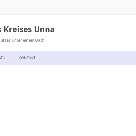
s Kreises Unna
hutzes unter einem Dach
Zum
Inhalt
GEN
KONTAKT
springen
GSKALENDER
ANFAHRT
T