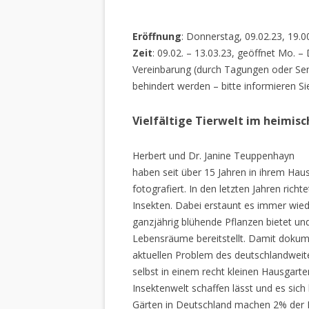
Eröffnung
: Donnerstag, 09.02.23, 19.0
Zeit
: 09.02. – 13.03.23, geöffnet Mo. –
Vereinbarung (durch Tagungen oder Sem
behindert werden – bitte informieren Si
Vielfältige Tierwelt im heimis
Herbert und Dr. Janine Teuppenhayn
haben seit über 15 Jahren in ihrem Hau
fotografiert. In den letzten Jahren rich
Insekten. Dabei erstaunt es immer wiede
ganzjährig blühende Pflanzen bietet un
Lebensräume bereitstellt. Damit dokume
aktuellen Problem des deutschlandweiten
selbst in einem recht kleinen Hausgarte
Insektenwelt schaffen lässt und es sich 
Gärten in Deutschland machen 2% der L