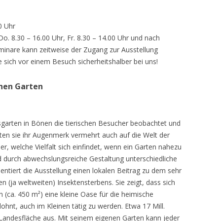
0 Uhr
 Do. 8.30 – 16.00 Uhr, Fr. 8.30 – 14.00 Uhr und nach
inare kann zeitweise der Zugang zur Ausstellung
e sich vor einem Besuch sicherheitshalber bei uns!
chen Garten
sgarten in Bönen die tierischen Besucher beobachtet und
teten sie ihr Augenmerk vermehrt auch auf die Welt der
r, welche Vielfalt sich einfindet, wenn ein Garten nahezu
d durch abwechslungsreiche Gestaltung unterschiedliche
ntiert die Ausstellung einen lokalen Beitrag zu dem sehr
 (ja weltweiten) Insektensterbens. Sie zeigt, dass sich
n (ca. 450 m²) eine kleine Oase für die heimische
lohnt, auch im Kleinen tätig zu werden. Etwa 17 Mill.
andesfläche aus. Mit seinem eigenen Garten kann jeder