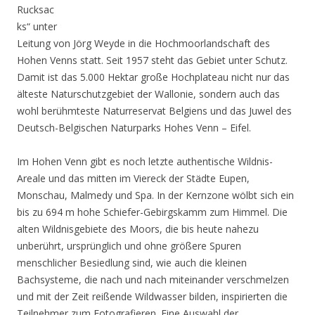
Rucksac
ks“ unter
Leitung von Jörg Weyde in die Hochmoorlandschaft des
Hohen Venns statt. Seit 1957 steht das Gebiet unter Schutz.
Damit ist das 5.000 Hektar große Hochplateau nicht nur das
älteste Naturschutzgebiet der Wallonie, sondern auch das
wohl berühmteste Naturreservat Belgiens und das Juwel des
Deutsch-Belgischen Naturparks Hohes Venn – Eifel.
Im Hohen Venn gibt es noch letzte authentische Wildnis-
Areale und das mitten im Viereck der Städte Eupen,
Monschau, Malmedy und Spa. In der Kernzone wölbt sich ein
bis zu 694 m hohe Schiefer-Gebirgskamm zum Himmel. Die
alten Wildnisgebiete des Moors, die bis heute nahezu
unberührt, ursprünglich und ohne größere Spuren
menschlicher Besiedlung sind, wie auch die kleinen
Bachsysteme, die nach und nach miteinander verschmelzen
und mit der Zeit reißende Wildwasser bilden, inspirierten die
Teilnehmer zum Fotografieren. Eine Auswahl der