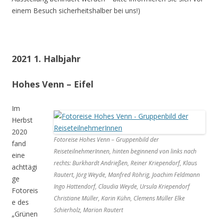
einem Besuch sicherheitshalber bei uns!)
2021 1. Halbjahr
Hohes Venn – Eifel
Im
Herbst
2020
Fotoreise Hohes Venn – Gruppenbild der
fand
ReiseteilnehmerInnen, hinten beginnend von links nach
eine
rechts: Burkhardt Andrießen, Reiner Kriependorf, Klaus
achttägi
Rautert, Jörg Weyde, Manfred Röhrig, Joachim Feldmann
ge
Ingo Hattendorf, Claudia Weyde, Ursula Kriependorf
Fotoreis
Christiane Müller, Karin Kühn, Clemens Müller Elke
e des
Schierholz, Marion Rautert
„Grünen