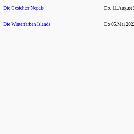
Die Gesichter Nepals
Do. 11.August 
Die Winterfarben Islands
Do 05.Mai 2022
Rügen und seine Schutzgebiete
Do 10.Februar 
Grün Auf! – Gärten und Parks im Ruhrgebiet
bis 06. Februar
2021
Hohes Venn – Eifel
11. Februar 20
Vielfältige Tierwelt im heimischen Garten
Do. 29. April 2