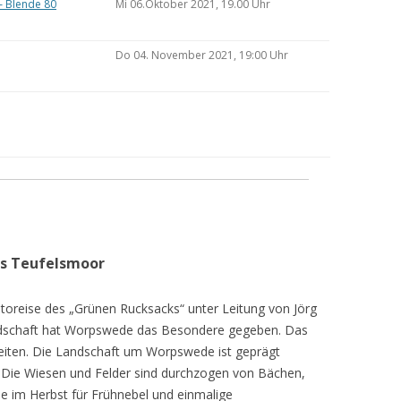
– Blende 80
Mi 06.Oktober 2021, 19.00 Uhr
Do 04. November 2021, 19:00 Uhr
as Teufelsmoor
toreise des „Grünen Rucksacks“ unter Leitung von Jörg
dschaft hat Worpswede das Besondere gegeben. Das
eiten. Die Landschaft um Worpswede ist geprägt
Die Wiesen und Felder sind durchzogen von Bächen,
e im Herbst für Frühnebel und einmalige