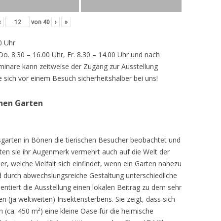
‹
von
40
›
»
0 Uhr
 Do. 8.30 – 16.00 Uhr, Fr. 8.30 – 14.00 Uhr und nach
inare kann zeitweise der Zugang zur Ausstellung
e sich vor einem Besuch sicherheitshalber bei uns!
chen Garten
sgarten in Bönen die tierischen Besucher beobachtet und
teten sie ihr Augenmerk vermehrt auch auf die Welt der
r, welche Vielfalt sich einfindet, wenn ein Garten nahezu
d durch abwechslungsreiche Gestaltung unterschiedliche
ntiert die Ausstellung einen lokalen Beitrag zu dem sehr
 (ja weltweiten) Insektensterbens. Sie zeigt, dass sich
n (ca. 450 m²) eine kleine Oase für die heimische