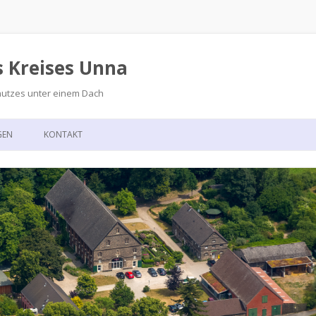
s Kreises Unna
hutzes unter einem Dach
Zum
Inhalt
GEN
KONTAKT
springen
GSKALENDER
ANFAHRT
T