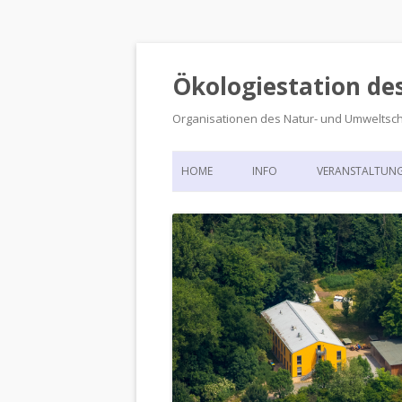
Ökologiestation de
Organisationen des Natur- und Umweltsc
HOME
INFO
VERANSTALTUN
ORGANISATIONSSTRUKTUR
VERANSTALTUN
DIE ÖKOLOGIESTATION – FAS
900 JAHRE VORGESCHICHTE