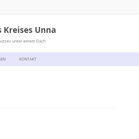
s Kreises Unna
hutzes unter einem Dach
Zum
Inhalt
GEN
KONTAKT
springen
GSKALENDER
ANFAHRT
T