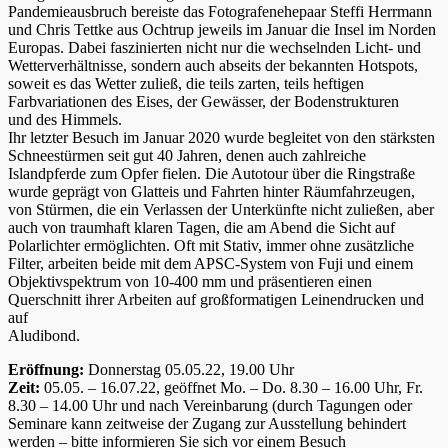
Pandemieausbruch bereiste das Fotografenehepaar Steffi Herrmann
und Chris Tettke aus Ochtrup jeweils im Januar die Insel im Norden
Europas. Dabei faszinierten nicht nur die wechselnden Licht- und
Wetterverhältnisse, sondern auch abseits der bekannten Hotspots,
soweit es das Wetter zuließ, die teils zarten, teils heftigen
Farbvariationen des Eises, der Gewässer, der Bodenstrukturen
und des Himmels.
Ihr letzter Besuch im Januar 2020 wurde begleitet von den stärksten
Schneestürmen seit gut 40 Jahren, denen auch zahlreiche
Islandpferde zum Opfer fielen. Die Autotour über die Ringstraße
wurde geprägt von Glatteis und Fahrten hinter Räumfahrzeugen,
von Stürmen, die ein Verlassen der Unterkünfte nicht zuließen, aber
auch von traumhaft klaren Tagen, die am Abend die Sicht auf
Polarlichter ermöglichten. Oft mit Stativ, immer ohne zusätzliche
Filter, arbeiten beide mit dem APSC-System von Fuji und einem
Objektivspektrum von 10-400 mm und präsentieren einen
Querschnitt ihrer Arbeiten auf großformatigen Leinendrucken und
auf
Aludibond.
Eröffnung:
Donnerstag 05.05.22, 19.00 Uhr
Zeit:
05.05. – 16.07.22, geöffnet Mo. – Do. 8.30 – 16.00 Uhr, Fr.
8.30 – 14.00 Uhr und nach Vereinbarung (durch Tagungen oder
Seminare kann zeitweise der Zugang zur Ausstellung behindert
werden – bitte informieren Sie sich vor einem Besuch