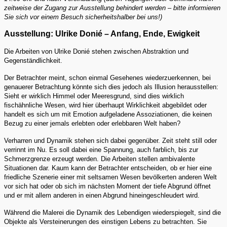
zeitweise der Zugang zur Ausstellung behindert werden – bitte informieren
Sie sich vor einem Besuch sicherheitshalber bei uns!)
Ausstellung: Ulrike Donié – Anfang, Ende, Ewigkeit
Die Arbeiten von Ulrike Donié stehen zwischen Abstraktion und
Gegenständlichkeit.
Der Betrachter meint, schon einmal Gesehenes wiederzuerkennen, bei
genauerer Betrachtung könnte sich dies jedoch als Illusion herausstellen:
Sieht er wirklich Himmel oder Meeresgrund, sind dies wirklich
fischähnliche Wesen, wird hier überhaupt Wirklichkeit abgebildet oder
handelt es sich um mit Emotion aufgeladene Assoziationen, die keinen
Bezug zu einer jemals erlebten oder erlebbaren Welt haben?
Verharren und Dynamik stehen sich dabei gegenüber. Zeit steht still oder
verrinnt im Nu. Es soll dabei eine Spannung, auch farblich, bis zur
Schmerzgrenze erzeugt werden. Die Arbeiten stellen ambivalente
Situationen dar. Kaum kann der Betrachter entscheiden, ob er hier eine
friedliche Szenerie einer mit seltsamen Wesen bevölkerten anderen Welt
vor sich hat oder ob sich im nächsten Moment der tiefe Abgrund öffnet
und er mit allem anderen in einen Abgrund hineingeschleudert wird.
Während die Malerei die Dynamik des Lebendigen wiederspiegelt, sind die
Objekte als Versteinerungen des einstigen Lebens zu betrachten. Sie