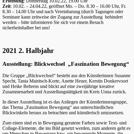
Eröffnung
: Donnerstag 10.02.22, 19.00 Uhr
Zeit
: 10.02. – 24.04.22, geöffnet Mo. – Do. 8.30 – 16.00 Uhr, Fr.
8.30 – 14.00 Uhr und nach Vereinbarung (durch Tagungen oder
Seminare kann zeitweise der Zugang zur Ausstellung behindert
werden – bitte informieren Sie sich vor einem Besuch
sicherheitshalber bei uns!
2021 2. Halbjahr
Ausstellung: Blickwechsel „Faszination Bewegung“
Die Gruppe „Blickwechsel“ besteht aus den Künstlerinnen Susanne
Specht, Tania Mairitsch-Korte, Anette Heuer, Kerstin Donkervoort
und Heike Behrens und blickt auf eine zweijährige kreative
Zusammenarbeit und Ausstellungstätigkeit im Kreis Unna zurück.
In dieser Ausstellung ist es das Anliegen der Künstlerinnengruppe,
das Thema „Faszination Bewegung“ aus unterschiedlichen
Blickwinkeln heraus zu betrachten und künstlerisch umzusetzen.
Zum einen sind es in Bewegung geratene Farben sowie Text- und
Collage-Elemente, die ins Bild gesetzt werden, zum anderen geht es
um Menschen in Bewegung bzw. um bewegende Momente, die