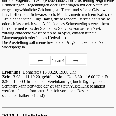
und die Vogelinsel Texel (Niederlande). Die Ausstellung zeigt meine
Erinnerungen, Begegnungen oder Erfahrungen mit der Natur. Ich
zeige ungewöhnliche Zeichnung an Tieren und seltene Gäste wie
Ibis, Löffler oder Schwarzstorch. Mal faszinierte mich ein Käfer, die
Art in der er seine Flügel faltet, die besondere Stärke einer Ameise
oder ich lasse mich vom Anblick eines Schmetterlings verzaubern.
Ein andermal ist es der Start eines Storches von seinem Nest,
zufällig entdeckte Waschbären beim Spiel, einfach nur ein
Blumenteppich oder buntes Herbstlaub.
Die Ausstellung soll meine besonderen Augenblicke in der Natur
widerspiegeln.
1
von
4
Zurück
Vor
Eröffnung
: Donnerstag 13.08.20, 19.00 Uhr
Zeit
: 13.08. – 11.10.20, geöffnet Mo. – Do. 8.30 – 16.00 Uhr, Fr.
8.30 – 14.00 Uhr und nach Vereinbarung (durch Tagungen oder
Seminare kann zeitweise der Zugang zur Ausstellung behindert
werden – bitte informieren Sie sich vor einem Besuch
sicherheitshalber bei uns!)