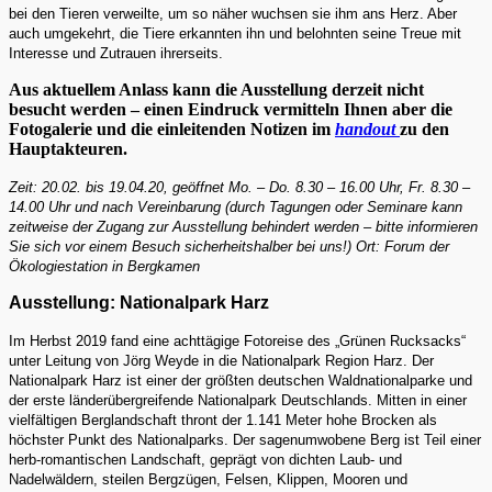
bei den Tieren verweilte, um so näher wuchsen sie ihm ans Herz. Aber
auch umgekehrt, die Tiere erkannten ihn und belohnten seine Treue mit
Interesse und Zutrauen ihrerseits.
Aus aktuellem Anlass kann die Ausstellung derzeit nicht
besucht werden – einen Eindruck vermitteln Ihnen aber die
Fotogalerie und die einleitenden Notizen im
handout
zu den
Hauptakteuren.
Zeit: 20.02. bis 19.04.20, geöffnet Mo. – Do. 8.30 – 16.00 Uhr, Fr. 8.30 –
14.00 Uhr und nach Vereinbarung (durch Tagungen oder Seminare kann
zeitweise der Zugang zur Ausstellung behindert werden – bitte informieren
Sie sich vor einem Besuch sicherheitshalber bei uns!) Ort: Forum der
Ökologiestation in Bergkamen
Ausstellung: Nationalpark Harz
Im Herbst 2019 fand eine achttägige Fotoreise des „Grünen Rucksacks“
unter Leitung von Jörg Weyde in die Nationalpark Region Harz. Der
Nationalpark Harz ist einer der größten deutschen Waldnationalparke und
der erste länderübergreifende Nationalpark Deutschlands. Mitten in einer
vielfältigen Berglandschaft thront der 1.141 Meter hohe Brocken als
höchster Punkt des Nationalparks. Der sagenumwobene Berg ist Teil einer
herb-romantischen Landschaft, geprägt von dichten Laub- und
Nadelwäldern, steilen Bergzügen, Felsen, Klippen, Mooren und