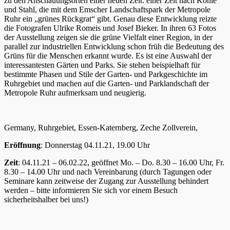
zu den Anschauungsorten einer neuen Zeit: einer Zeit nach Kohle
und Stahl, die mit dem Emscher Landschaftspark der Metropole
Ruhr ein „grünes Rückgrat“ gibt. Genau diese Entwicklung reizte
die Fotografen Ulrike Romeis und Josef Bieker. In ihren 63 Fotos
der Ausstellung zeigen sie die grüne Vielfalt einer Region, in der
parallel zur industriellen Entwicklung schon früh die Bedeutung des
Grüns für die Menschen erkannt wurde. Es ist eine Auswahl der
interessantesten Gärten und Parks. Sie stehen beispielhaft für
bestimmte Phasen und Stile der Garten- und Parkgeschichte im
Ruhrgebiet und machen auf die Garten- und Parklandschaft der
Metropole Ruhr aufmerksam und neugierig.
Germany, Ruhrgebiet, Essen-Katernberg, Zeche Zollverein,
Eröffnung
: Donnerstag 04.11.21, 19.00 Uhr
Zeit
: 04.11.21 – 06.02.22, geöffnet Mo. – Do. 8.30 – 16.00 Uhr, Fr.
8.30 – 14.00 Uhr und nach Vereinbarung (durch Tagungen oder
Seminare kann zeitweise der Zugang zur Ausstellung behindert
werden – bitte informieren Sie sich vor einem Besuch
sicherheitshalber bei uns!)