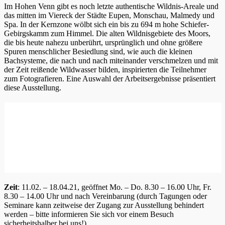
Im Hohen Venn gibt es noch letzte authentische Wildnis-Areale und
das mitten im Viereck der Städte Eupen, Monschau, Malmedy und
Spa. In der Kernzone wölbt sich ein bis zu 694 m hohe Schiefer-
Gebirgskamm zum Himmel. Die alten Wildnisgebiete des Moors,
die bis heute nahezu unberührt, ursprünglich und ohne größere
Spuren menschlicher Besiedlung sind, wie auch die kleinen
Bachsysteme, die nach und nach miteinander verschmelzen und mit
der Zeit reißende Wildwasser bilden, inspirierten die Teilnehmer
zum Fotografieren. Eine Auswahl der Arbeitsergebnisse präsentiert
diese Ausstellung.
Zeit
: 11.02. – 18.04.21, geöffnet Mo. – Do. 8.30 – 16.00 Uhr, Fr.
8.30 – 14.00 Uhr und nach Vereinbarung (durch Tagungen oder
Seminare kann zeitweise der Zugang zur Ausstellung behindert
werden – bitte informieren Sie sich vor einem Besuch
sicherheitshalber bei uns!)