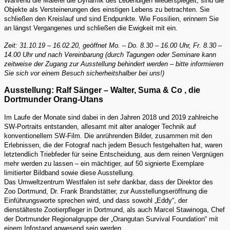
Während die Malerei die Dynamik des Lebendigen wiederspiegelt, sind die
Objekte als Versteinerungen des einstigen Lebens zu betrachten. Sie
schließen den Kreislauf und sind Endpunkte. Wie Fossilien, erinnern Sie
an längst Vergangenes und schließen die Ewigkeit mit ein.
Zeit: 31.10.19 – 16.02.20, geöffnet Mo. – Do. 8.30 – 16.00 Uhr, Fr. 8.30 –
14.00 Uhr und nach Vereinbarung (durch Tagungen oder Seminare kann
zeitweise der Zugang zur Ausstellung behindert werden – bitte informieren
Sie sich vor einem Besuch sicherheitshalber bei uns!)
Ausstellung: Ralf Sänger – Walter, Suma & Co , die
Dortmunder Orang-Utans
Im Laufe der Monate sind dabei in den Jahren 2018 und 2019 zahlreiche
SW-Portraits entstanden, allesamt mit alter analoger Technik auf
konventionellem SW-Film. Die anrührenden Bilder, zusammen mit den
Erlebnissen, die der Fotograf nach jedem Besuch festgehalten hat, waren
letztendlich Triebfeder für seine Entscheidung, aus dem reinen Vergnügen
mehr werden zu lassen – ein mächtiger, auf 50 signierte Exemplare
limitierter Bildband sowie diese Ausstellung.
Das Umweltzentrum Westfalen ist sehr dankbar, dass der Direktor des
Zoo Dortmund, Dr. Frank Brandstätter, zur Ausstellungseröffnung die
Einführungsworte sprechen wird, und dass sowohl „Eddy“, der
dienstälteste Zootierpfleger in Dortmund, als auch Marcel Stawinoga, Chef
der Dortmunder Regionalgruppe der „Orangutan Survival Foundation“ mit
einem Infostand anwesend sein werden.