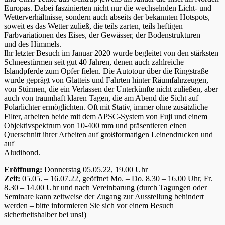
Europas. Dabei faszinierten nicht nur die wechselnden Licht- und
Wetterverhältnisse, sondern auch abseits der bekannten Hotspots,
soweit es das Wetter zuließ, die teils zarten, teils heftigen
Farbvariationen des Eises, der Gewässer, der Bodenstrukturen
und des Himmels.
Ihr letzter Besuch im Januar 2020 wurde begleitet von den stärksten
Schneestürmen seit gut 40 Jahren, denen auch zahlreiche
Islandpferde zum Opfer fielen. Die Autotour über die Ringstraße
wurde geprägt von Glatteis und Fahrten hinter Räumfahrzeugen,
von Stürmen, die ein Verlassen der Unterkünfte nicht zuließen, aber
auch von traumhaft klaren Tagen, die am Abend die Sicht auf
Polarlichter ermöglichten. Oft mit Stativ, immer ohne zusätzliche
Filter, arbeiten beide mit dem APSC-System von Fuji und einem
Objektivspektrum von 10-400 mm und präsentieren einen
Querschnitt ihrer Arbeiten auf großformatigen Leinendrucken und
auf
Aludibond.
Eröffnung:
Donnerstag 05.05.22, 19.00 Uhr
Zeit:
05.05. – 16.07.22, geöffnet Mo. – Do. 8.30 – 16.00 Uhr, Fr.
8.30 – 14.00 Uhr und nach Vereinbarung (durch Tagungen oder
Seminare kann zeitweise der Zugang zur Ausstellung behindert
werden – bitte informieren Sie sich vor einem Besuch
sicherheitshalber bei uns!)