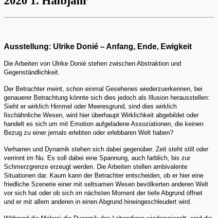
2020 1. Halbjahr
Ausstellung: Ulrike Donié – Anfang, Ende, Ewigkeit
Die Arbeiten von Ulrike Donié stehen zwischen Abstraktion und
Gegenständlichkeit.
Der Betrachter meint, schon einmal Gesehenes wiederzuerkennen, bei
genauerer Betrachtung könnte sich dies jedoch als Illusion herausstellen:
Sieht er wirklich Himmel oder Meeresgrund, sind dies wirklich
fischähnliche Wesen, wird hier überhaupt Wirklichkeit abgebildet oder
handelt es sich um mit Emotion aufgeladene Assoziationen, die keinen
Bezug zu einer jemals erlebten oder erlebbaren Welt haben?
Verharren und Dynamik stehen sich dabei gegenüber. Zeit steht still oder
verrinnt im Nu. Es soll dabei eine Spannung, auch farblich, bis zur
Schmerzgrenze erzeugt werden. Die Arbeiten stellen ambivalente
Situationen dar. Kaum kann der Betrachter entscheiden, ob er hier eine
friedliche Szenerie einer mit seltsamen Wesen bevölkerten anderen Welt
vor sich hat oder ob sich im nächsten Moment der tiefe Abgrund öffnet
und er mit allem anderen in einen Abgrund hineingeschleudert wird.