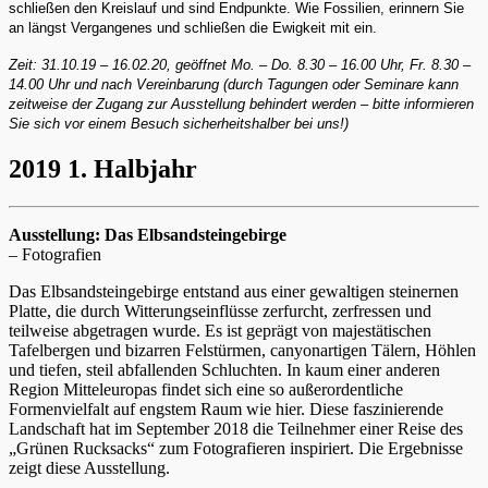
schließen den Kreislauf und sind Endpunkte. Wie Fossilien, erinnern Sie
an längst Vergangenes und schließen die Ewigkeit mit ein.
Zeit: 31.10.19 – 16.02.20, geöffnet Mo. – Do. 8.30 – 16.00 Uhr, Fr. 8.30 –
14.00 Uhr und nach Vereinbarung (durch Tagungen oder Seminare kann
zeitweise der Zugang zur Ausstellung behindert werden – bitte informieren
Sie sich vor einem Besuch sicherheitshalber bei uns!)
2019 1. Halbjahr
Ausstellung: Das Elbsandsteingebirge
– Fotografien
Das Elbsandsteingebirge entstand aus einer gewaltigen steinernen
Platte, die durch Witterungseinflüsse zerfurcht, zerfressen und
teilweise abgetragen wurde. Es ist geprägt von majestätischen
Tafelbergen und bizarren Felstürmen, canyonartigen Tälern, Höhlen
und tiefen, steil abfallenden Schluchten. In kaum einer anderen
Region Mitteleuropas findet sich eine so außerordentliche
Formenvielfalt auf engstem Raum wie hier. Diese faszinierende
Landschaft hat im September 2018 die Teilnehmer einer Reise des
„Grünen Rucksacks“ zum Fotografieren inspiriert. Die Ergebnisse
zeigt diese Ausstellung.