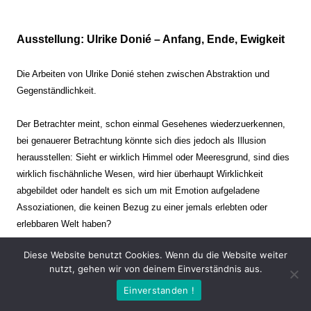
Ausstellung: Ulrike Donié – Anfang, Ende, Ewigkeit
Die Arbeiten von Ulrike Donié stehen zwischen Abstraktion und
Gegenständlichkeit.
Der Betrachter meint, schon einmal Gesehenes wiederzuerkennen,
bei genauerer Betrachtung könnte sich dies jedoch als Illusion
herausstellen: Sieht er wirklich Himmel oder Meeresgrund, sind dies
wirklich fischähnliche Wesen, wird hier überhaupt Wirklichkeit
abgebildet oder handelt es sich um mit Emotion aufgeladene
Assoziationen, die keinen Bezug zu einer jemals erlebten oder
erlebbaren Welt haben?
Diese Website benutzt Cookies. Wenn du die Website weiter
Verharren und Dynamik stehen sich dabei gegenüber. Zeit steht still
nutzt, gehen wir von deinem Einverständnis aus.
oder verrinnt im Nu. Es soll dabei eine Spannung, auch farblich, bis
Einverstanden !
zur Schmerzgrenze erzeugt werden. Die Arbeiten stellen ambivalente
Situationen dar. Kaum kann der Betrachter entscheiden, ob er hier