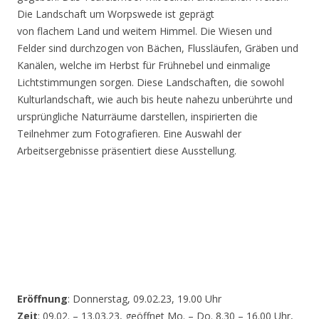
Die Landschaft um Worpswede ist geprägt
von flachem Land und weitem Himmel. Die Wiesen und
Felder sind durchzogen von Bächen, Flussläufen, Gräben und
Kanälen, welche im Herbst für Frühnebel und einmalige
Lichtstimmungen sorgen. Diese Landschaften, die sowohl
Kulturlandschaft, wie auch bis heute nahezu unberührte und
ursprüngliche Naturräume darstellen, inspirierten die
Teilnehmer zum Fotografieren. Eine Auswahl der
Arbeitsergebnisse präsentiert diese Ausstellung.
Eröffnung
: Donnerstag, 09.02.23, 19.00 Uhr
Zeit
: 09.02. – 13.03.23, geöffnet Mo. – Do. 8.30 – 16.00 Uhr,