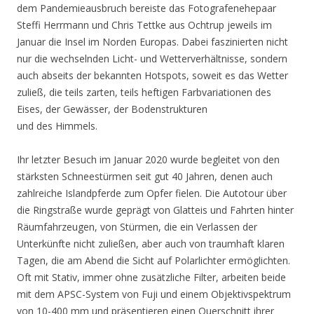
dem Pandemieausbruch bereiste das Fotografenehepaar
Steffi Herrmann und Chris Tettke aus Ochtrup jeweils im
Januar die Insel im Norden Europas. Dabei faszinierten nicht
nur die wechselnden Licht- und Wetterverhältnisse, sondern
auch abseits der bekannten Hotspots, soweit es das Wetter
zuließ, die teils zarten, teils heftigen Farbvariationen des
Eises, der Gewässer, der Bodenstrukturen
und des Himmels.
Ihr letzter Besuch im Januar 2020 wurde begleitet von den
stärksten Schneestürmen seit gut 40 Jahren, denen auch
zahlreiche Islandpferde zum Opfer fielen. Die Autotour über
die Ringstraße wurde geprägt von Glatteis und Fahrten hinter
Räumfahrzeugen, von Stürmen, die ein Verlassen der
Unterkünfte nicht zuließen, aber auch von traumhaft klaren
Tagen, die am Abend die Sicht auf Polarlichter ermöglichten.
Oft mit Stativ, immer ohne zusätzliche Filter, arbeiten beide
mit dem APSC-System von Fuji und einem Objektivspektrum
von 10-400 mm und präsentieren einen Querschnitt ihrer