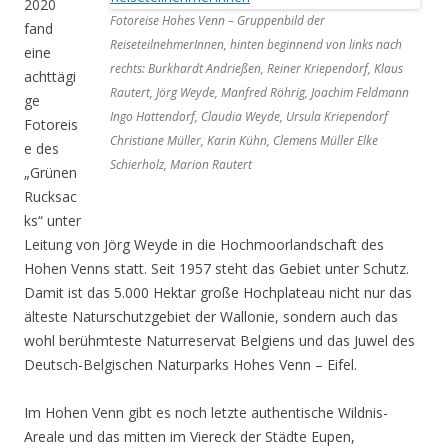
2020
Fotoreise Hohes Venn – Gruppenbild der
fand
ReiseteilnehmerInnen, hinten beginnend von links nach
eine
rechts: Burkhardt Andrießen, Reiner Kriependorf, Klaus
achttägi
Rautert, Jörg Weyde, Manfred Röhrig, Joachim Feldmann
ge
Ingo Hattendorf, Claudia Weyde, Ursula Kriependorf
Fotoreis
Christiane Müller, Karin Kühn, Clemens Müller Elke
e des
Schierholz, Marion Rautert
„Grünen
Rucksac
ks“ unter
Leitung von Jörg Weyde in die Hochmoorlandschaft des
Hohen Venns statt. Seit 1957 steht das Gebiet unter Schutz.
Damit ist das 5.000 Hektar große Hochplateau nicht nur das
älteste Naturschutzgebiet der Wallonie, sondern auch das
wohl berühmteste Naturreservat Belgiens und das Juwel des
Deutsch-Belgischen Naturparks Hohes Venn – Eifel.
Im Hohen Venn gibt es noch letzte authentische Wildnis-
Areale und das mitten im Viereck der Städte Eupen,