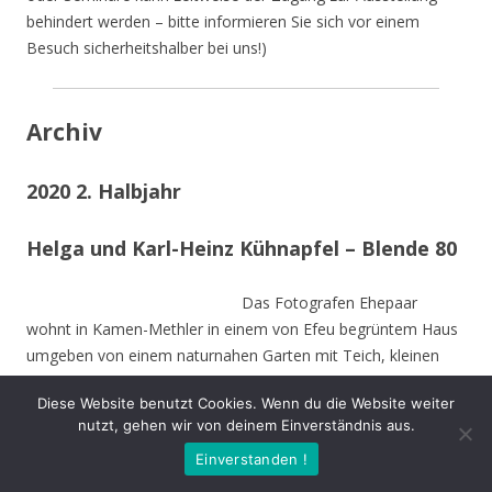
behindert werden – bitte informieren Sie sich vor einem
Besuch sicherheitshalber bei uns!)
Archiv
2020 2. Halbjahr
Helga und Karl-Heinz Kühnapfel – Blende 80
Das Fotografen Ehepaar
wohnt in Kamen-Methler in einem von Efeu begrüntem Haus
umgeben von einem naturnahen Garten mit Teich, kleinen
naturnahen Wiesen, Obstbäumen und weiteren hohen
Diese Website benutzt Cookies. Wenn du die Website weiter
Bäumen. Die Stämme der von Stürmen gefällten Bäume sind
nutzt, gehen wir von deinem Einverständnis aus.
zu Teilen im Garten integriert und dienen vielen Insekten und
Einverstanden !
Vögeln als Nahrungs-und Brutstätte.