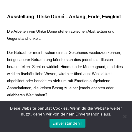
Ausstellung: Ulrike Donié – Anfang, Ende, Ewigkeit
Die Arbeiten von Ulrike Donié stehen zwischen Abstraktion und
Gegenständlichkeit.
Der Betrachter meint, schon einmal Gesehenes wiederzuerkennen,
bei genauerer Betrachtung könnte sich dies jedoch als Illusion
herausstellen: Sieht er wirklich Himmel oder Meeresgrund, sind dies
wirklich fischähnliche Wesen, wird hier überhaupt Wirklichkeit
abgebildet oder handelt es sich um mit Emotion aufgeladene
Assoziationen, die keinen Bezug zu einer jemals erlebten oder
erlebbaren Welt haben?
Diese Website benutzt Cookies. Wenn du die Website weiter
Verharren und Dynamik stehen sich dabei gegenüber. Zeit steht still
nutzt, gehen wir von deinem Einverständnis aus.
oder verrinnt im Nu. Es soll dabei eine Spannung, auch farblich, bis
Einverstanden !
zur Schmerzgrenze erzeugt werden. Die Arbeiten stellen ambivalente
Situationen dar. Kaum kann der Betrachter entscheiden, ob er hier