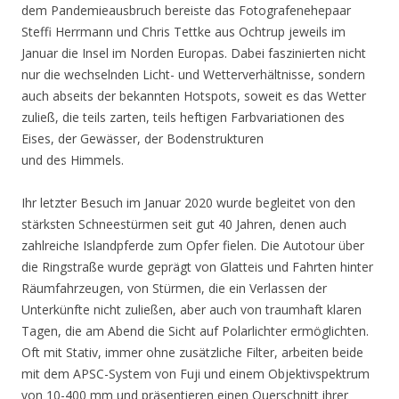
dem Pandemieausbruch bereiste das Fotografenehepaar
Steffi Herrmann und Chris Tettke aus Ochtrup jeweils im
Januar die Insel im Norden Europas. Dabei faszinierten nicht
nur die wechselnden Licht- und Wetterverhältnisse, sondern
auch abseits der bekannten Hotspots, soweit es das Wetter
zuließ, die teils zarten, teils heftigen Farbvariationen des
Eises, der Gewässer, der Bodenstrukturen
und des Himmels.
Ihr letzter Besuch im Januar 2020 wurde begleitet von den
stärksten Schneestürmen seit gut 40 Jahren, denen auch
zahlreiche Islandpferde zum Opfer fielen. Die Autotour über
die Ringstraße wurde geprägt von Glatteis und Fahrten hinter
Räumfahrzeugen, von Stürmen, die ein Verlassen der
Unterkünfte nicht zuließen, aber auch von traumhaft klaren
Tagen, die am Abend die Sicht auf Polarlichter ermöglichten.
Oft mit Stativ, immer ohne zusätzliche Filter, arbeiten beide
mit dem APSC-System von Fuji und einem Objektivspektrum
von 10-400 mm und präsentieren einen Querschnitt ihrer