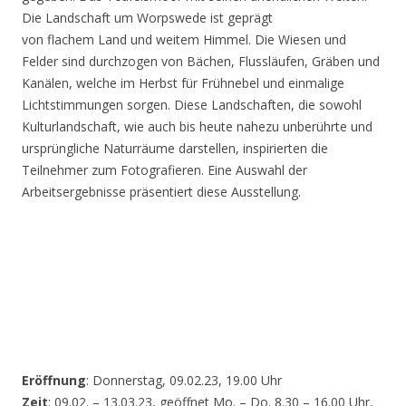
Die Landschaft um Worpswede ist geprägt
von flachem Land und weitem Himmel. Die Wiesen und
Felder sind durchzogen von Bächen, Flussläufen, Gräben und
Kanälen, welche im Herbst für Frühnebel und einmalige
Lichtstimmungen sorgen. Diese Landschaften, die sowohl
Kulturlandschaft, wie auch bis heute nahezu unberührte und
ursprüngliche Naturräume darstellen, inspirierten die
Teilnehmer zum Fotografieren. Eine Auswahl der
Arbeitsergebnisse präsentiert diese Ausstellung.
Eröffnung
: Donnerstag, 09.02.23, 19.00 Uhr
Zeit
: 09.02. – 13.03.23, geöffnet Mo. – Do. 8.30 – 16.00 Uhr,