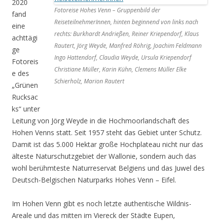
2020
Fotoreise Hohes Venn – Gruppenbild der
fand
ReiseteilnehmerInnen, hinten beginnend von links nach
eine
rechts: Burkhardt Andrießen, Reiner Kriependorf, Klaus
achttägi
Rautert, Jörg Weyde, Manfred Röhrig, Joachim Feldmann
ge
Ingo Hattendorf, Claudia Weyde, Ursula Kriependorf
Fotoreis
Christiane Müller, Karin Kühn, Clemens Müller Elke
e des
Schierholz, Marion Rautert
„Grünen
Rucksac
ks“ unter
Leitung von Jörg Weyde in die Hochmoorlandschaft des
Hohen Venns statt. Seit 1957 steht das Gebiet unter Schutz.
Damit ist das 5.000 Hektar große Hochplateau nicht nur das
älteste Naturschutzgebiet der Wallonie, sondern auch das
wohl berühmteste Naturreservat Belgiens und das Juwel des
Deutsch-Belgischen Naturparks Hohes Venn – Eifel.
Im Hohen Venn gibt es noch letzte authentische Wildnis-
Areale und das mitten im Viereck der Städte Eupen,