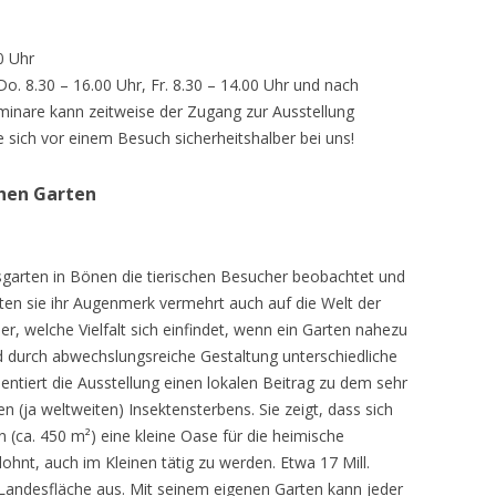
0 Uhr
 Do. 8.30 – 16.00 Uhr, Fr. 8.30 – 14.00 Uhr und nach
inare kann zeitweise der Zugang zur Ausstellung
e sich vor einem Besuch sicherheitshalber bei uns!
chen Garten
sgarten in Bönen die tierischen Besucher beobachtet und
teten sie ihr Augenmerk vermehrt auch auf die Welt der
r, welche Vielfalt sich einfindet, wenn ein Garten nahezu
d durch abwechslungsreiche Gestaltung unterschiedliche
ntiert die Ausstellung einen lokalen Beitrag zu dem sehr
 (ja weltweiten) Insektensterbens. Sie zeigt, dass sich
n (ca. 450 m²) eine kleine Oase für die heimische
lohnt, auch im Kleinen tätig zu werden. Etwa 17 Mill.
andesfläche aus. Mit seinem eigenen Garten kann jeder