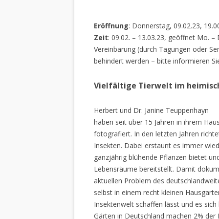
Eröffnung
: Donnerstag, 09.02.23, 19.0
Zeit
: 09.02. – 13.03.23, geöffnet Mo. –
Vereinbarung (durch Tagungen oder Sem
behindert werden – bitte informieren Si
Vielfältige Tierwelt im heimis
Herbert und Dr. Janine Teuppenhayn
haben seit über 15 Jahren in ihrem Hau
fotografiert. In den letzten Jahren rich
Insekten. Dabei erstaunt es immer wiede
ganzjährig blühende Pflanzen bietet un
Lebensräume bereitstellt. Damit dokume
aktuellen Problem des deutschlandweiten
selbst in einem recht kleinen Hausgarte
Insektenwelt schaffen lässt und es sich 
Gärten in Deutschland machen 2% der L