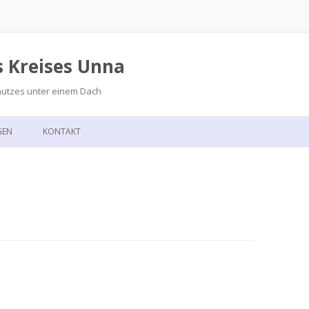
s Kreises Unna
hutzes unter einem Dach
Zum
Inhalt
GEN
KONTAKT
springen
GSKALENDER
ANFAHRT
T