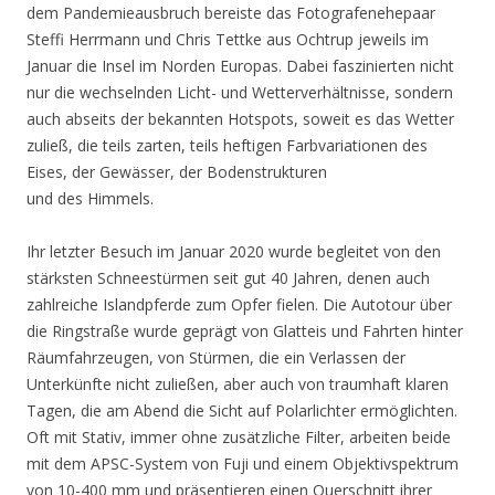
dem Pandemieausbruch bereiste das Fotografenehepaar
Steffi Herrmann und Chris Tettke aus Ochtrup jeweils im
Januar die Insel im Norden Europas. Dabei faszinierten nicht
nur die wechselnden Licht- und Wetterverhältnisse, sondern
auch abseits der bekannten Hotspots, soweit es das Wetter
zuließ, die teils zarten, teils heftigen Farbvariationen des
Eises, der Gewässer, der Bodenstrukturen
und des Himmels.
Ihr letzter Besuch im Januar 2020 wurde begleitet von den
stärksten Schneestürmen seit gut 40 Jahren, denen auch
zahlreiche Islandpferde zum Opfer fielen. Die Autotour über
die Ringstraße wurde geprägt von Glatteis und Fahrten hinter
Räumfahrzeugen, von Stürmen, die ein Verlassen der
Unterkünfte nicht zuließen, aber auch von traumhaft klaren
Tagen, die am Abend die Sicht auf Polarlichter ermöglichten.
Oft mit Stativ, immer ohne zusätzliche Filter, arbeiten beide
mit dem APSC-System von Fuji und einem Objektivspektrum
von 10-400 mm und präsentieren einen Querschnitt ihrer