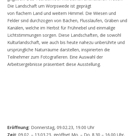
Die Landschaft um Worpswede ist geprägt
von flachem Land und weitem Himmel. Die Wiesen und
Felder sind durchzogen von Bächen, Flussläufen, Gräben und
Kanälen, welche im Herbst für Frühnebel und einmalige
Lichtstimmungen sorgen. Diese Landschaften, die sowohl
Kulturlandschaft, wie auch bis heute nahezu unberührte und
ursprüngliche Naturräume darstellen, inspirierten die
Teilnehmer zum Fotografieren. Eine Auswahl der
Arbeitsergebnisse präsentiert diese Ausstellung.
Eröffnung
: Donnerstag, 09.02.23, 19.00 Uhr
Zeit
: 09.02. – 13.03.23, geöffnet Mo. – Do. 8.30 – 16.00 Uhr,