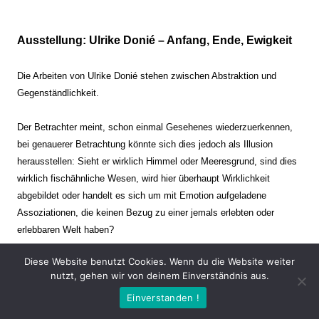
Ausstellung: Ulrike Donié – Anfang, Ende, Ewigkeit
Die Arbeiten von Ulrike Donié stehen zwischen Abstraktion und
Gegenständlichkeit.
Der Betrachter meint, schon einmal Gesehenes wiederzuerkennen,
bei genauerer Betrachtung könnte sich dies jedoch als Illusion
herausstellen: Sieht er wirklich Himmel oder Meeresgrund, sind dies
wirklich fischähnliche Wesen, wird hier überhaupt Wirklichkeit
abgebildet oder handelt es sich um mit Emotion aufgeladene
Assoziationen, die keinen Bezug zu einer jemals erlebten oder
erlebbaren Welt haben?
Diese Website benutzt Cookies. Wenn du die Website weiter
Verharren und Dynamik stehen sich dabei gegenüber. Zeit steht still
nutzt, gehen wir von deinem Einverständnis aus.
oder verrinnt im Nu. Es soll dabei eine Spannung, auch farblich, bis
Einverstanden !
zur Schmerzgrenze erzeugt werden. Die Arbeiten stellen ambivalente
Situationen dar. Kaum kann der Betrachter entscheiden, ob er hier