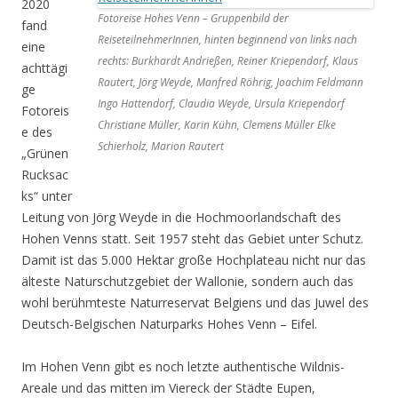
2020
Fotoreise Hohes Venn – Gruppenbild der
fand
ReiseteilnehmerInnen, hinten beginnend von links nach
eine
rechts: Burkhardt Andrießen, Reiner Kriependorf, Klaus
achttägi
Rautert, Jörg Weyde, Manfred Röhrig, Joachim Feldmann
ge
Ingo Hattendorf, Claudia Weyde, Ursula Kriependorf
Fotoreis
Christiane Müller, Karin Kühn, Clemens Müller Elke
e des
Schierholz, Marion Rautert
„Grünen
Rucksac
ks“ unter
Leitung von Jörg Weyde in die Hochmoorlandschaft des
Hohen Venns statt. Seit 1957 steht das Gebiet unter Schutz.
Damit ist das 5.000 Hektar große Hochplateau nicht nur das
älteste Naturschutzgebiet der Wallonie, sondern auch das
wohl berühmteste Naturreservat Belgiens und das Juwel des
Deutsch-Belgischen Naturparks Hohes Venn – Eifel.
Im Hohen Venn gibt es noch letzte authentische Wildnis-
Areale und das mitten im Viereck der Städte Eupen,