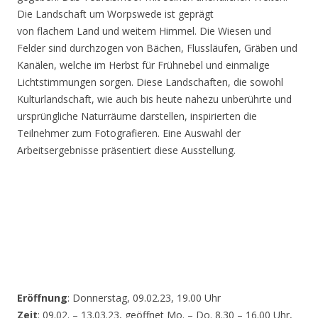
Die Landschaft um Worpswede ist geprägt
von flachem Land und weitem Himmel. Die Wiesen und
Felder sind durchzogen von Bächen, Flussläufen, Gräben und
Kanälen, welche im Herbst für Frühnebel und einmalige
Lichtstimmungen sorgen. Diese Landschaften, die sowohl
Kulturlandschaft, wie auch bis heute nahezu unberührte und
ursprüngliche Naturräume darstellen, inspirierten die
Teilnehmer zum Fotografieren. Eine Auswahl der
Arbeitsergebnisse präsentiert diese Ausstellung.
Eröffnung
: Donnerstag, 09.02.23, 19.00 Uhr
Zeit
: 09.02. – 13.03.23, geöffnet Mo. – Do. 8.30 – 16.00 Uhr,