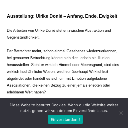
Ausstellung: Ulrike Donié – Anfang, Ende, Ewigkeit
Die Arbeiten von Ulrike Donié stehen zwischen Abstraktion und
Gegenständlichkeit.
Der Betrachter meint, schon einmal Gesehenes wiederzuerkennen,
bei genauerer Betrachtung könnte sich dies jedoch als Illusion
herausstellen: Sieht er wirklich Himmel oder Meeresgrund, sind dies
wirklich fischähnliche Wesen, wird hier überhaupt Wirklichkeit
abgebildet oder handelt es sich um mit Emotion aufgeladene
Assoziationen, die keinen Bezug zu einer jemals erlebten oder
erlebbaren Welt haben?
Diese Website benutzt Cookies. Wenn du die Website weiter
Verharren und Dynamik stehen sich dabei gegenüber. Zeit steht still
nutzt, gehen wir von deinem Einverständnis aus.
oder verrinnt im Nu. Es soll dabei eine Spannung, auch farblich, bis
Einverstanden !
zur Schmerzgrenze erzeugt werden. Die Arbeiten stellen ambivalente
Situationen dar. Kaum kann der Betrachter entscheiden, ob er hier