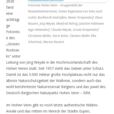
2020
Fotoreise Hohes Venn – Gruppenbild der
fand
ReiseteilnehmerInnen, hinten beginnend von links nach
eine
rechts: Burkhardt Andrießen, Reiner Kriependorf, Klaus
achttägi
Rautert, Jörg Weyde, Manfred Röhrig, Joachim Feldmann
ge
Ingo Hattendorf, Claudia Weyde, Ursula Kriependorf
Fotoreis
Christiane Müller, Karin Kühn, Clemens Müller Elke
e des
Schierholz, Marion Rautert
„Grünen
Rucksac
ks“ unter
Leitung von Jörg Weyde in die Hochmoorlandschaft des
Hohen Venns statt. Seit 1957 steht das Gebiet unter Schutz.
Damit ist das 5.000 Hektar große Hochplateau nicht nur das
älteste Naturschutzgebiet der Wallonie, sondern auch das
wohl berühmteste Naturreservat Belgiens und das Juwel des
Deutsch-Belgischen Naturparks Hohes Venn – Eifel.
Im Hohen Venn gibt es noch letzte authentische Wildnis-
Areale und das mitten im Viereck der Städte Eupen,