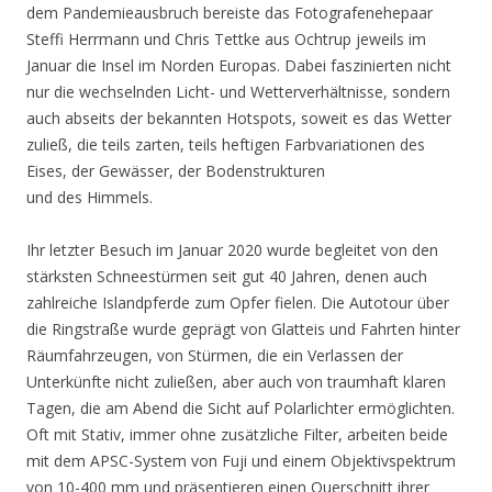
dem Pandemieausbruch bereiste das Fotografenehepaar
Steffi Herrmann und Chris Tettke aus Ochtrup jeweils im
Januar die Insel im Norden Europas. Dabei faszinierten nicht
nur die wechselnden Licht- und Wetterverhältnisse, sondern
auch abseits der bekannten Hotspots, soweit es das Wetter
zuließ, die teils zarten, teils heftigen Farbvariationen des
Eises, der Gewässer, der Bodenstrukturen
und des Himmels.
Ihr letzter Besuch im Januar 2020 wurde begleitet von den
stärksten Schneestürmen seit gut 40 Jahren, denen auch
zahlreiche Islandpferde zum Opfer fielen. Die Autotour über
die Ringstraße wurde geprägt von Glatteis und Fahrten hinter
Räumfahrzeugen, von Stürmen, die ein Verlassen der
Unterkünfte nicht zuließen, aber auch von traumhaft klaren
Tagen, die am Abend die Sicht auf Polarlichter ermöglichten.
Oft mit Stativ, immer ohne zusätzliche Filter, arbeiten beide
mit dem APSC-System von Fuji und einem Objektivspektrum
von 10-400 mm und präsentieren einen Querschnitt ihrer