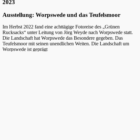
2023
Ausstellung: Worpswede und das Teufelsmoor
Im Herbst 2022 fand eine achttägige Fotoreise des „Grünen
Rucksacks“ unter Leitung von Jörg Weyde nach Worpswede statt.
Die Landschaft hat Worpswede das Besondere gegeben. Das
Teufelsmoor mit seinen unendlichen Weiten. Die Landschaft um
Worpswede ist geprägt
von flachem Land und weitem Himmel. Die Wiesen und Felder sind
durchzogen von Bächen, Flussläufen, Gräben und Kanälen, welche
im Herbst für Frühnebel und einmalige Lichtstimmungen sorgen.
Diese Landschaften, die sowohl Kulturlandschaft, wie auch bis
heute nahezu unberührte und ursprüngliche Naturräume darstellen,
inspirierten die Teilnehmer zum Fotografieren. Eine Auswahl der
Arbeitsergebnisse präsentiert diese Ausstellung.