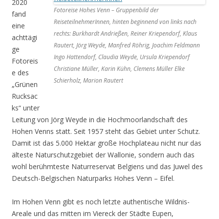
2020
Fotoreise Hohes Venn – Gruppenbild der
fand
ReiseteilnehmerInnen, hinten beginnend von links nach
eine
rechts: Burkhardt Andrießen, Reiner Kriependorf, Klaus
achttägi
Rautert, Jörg Weyde, Manfred Röhrig, Joachim Feldmann
ge
Ingo Hattendorf, Claudia Weyde, Ursula Kriependorf
Fotoreis
Christiane Müller, Karin Kühn, Clemens Müller Elke
e des
Schierholz, Marion Rautert
„Grünen
Rucksac
ks“ unter
Leitung von Jörg Weyde in die Hochmoorlandschaft des
Hohen Venns statt. Seit 1957 steht das Gebiet unter Schutz.
Damit ist das 5.000 Hektar große Hochplateau nicht nur das
älteste Naturschutzgebiet der Wallonie, sondern auch das
wohl berühmteste Naturreservat Belgiens und das Juwel des
Deutsch-Belgischen Naturparks Hohes Venn – Eifel.
Im Hohen Venn gibt es noch letzte authentische Wildnis-
Areale und das mitten im Viereck der Städte Eupen,