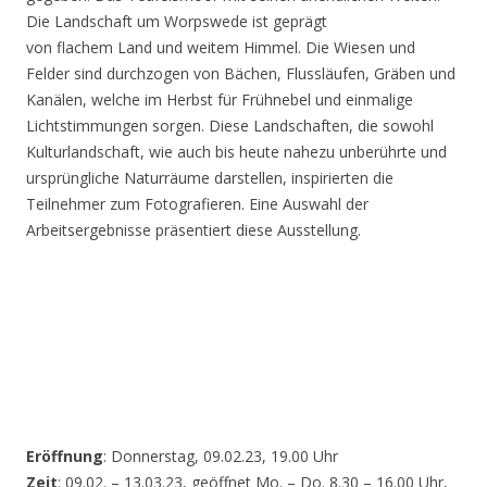
Die Landschaft um Worpswede ist geprägt
von flachem Land und weitem Himmel. Die Wiesen und
Felder sind durchzogen von Bächen, Flussläufen, Gräben und
Kanälen, welche im Herbst für Frühnebel und einmalige
Lichtstimmungen sorgen. Diese Landschaften, die sowohl
Kulturlandschaft, wie auch bis heute nahezu unberührte und
ursprüngliche Naturräume darstellen, inspirierten die
Teilnehmer zum Fotografieren. Eine Auswahl der
Arbeitsergebnisse präsentiert diese Ausstellung.
Eröffnung
: Donnerstag, 09.02.23, 19.00 Uhr
Zeit
: 09.02. – 13.03.23, geöffnet Mo. – Do. 8.30 – 16.00 Uhr,