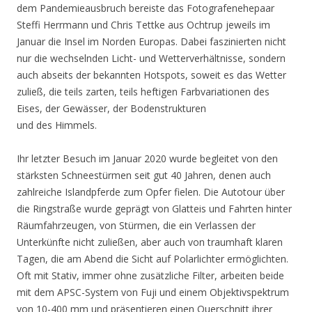
dem Pandemieausbruch bereiste das Fotografenehepaar
Steffi Herrmann und Chris Tettke aus Ochtrup jeweils im
Januar die Insel im Norden Europas. Dabei faszinierten nicht
nur die wechselnden Licht- und Wetterverhältnisse, sondern
auch abseits der bekannten Hotspots, soweit es das Wetter
zuließ, die teils zarten, teils heftigen Farbvariationen des
Eises, der Gewässer, der Bodenstrukturen
und des Himmels.
Ihr letzter Besuch im Januar 2020 wurde begleitet von den
stärksten Schneestürmen seit gut 40 Jahren, denen auch
zahlreiche Islandpferde zum Opfer fielen. Die Autotour über
die Ringstraße wurde geprägt von Glatteis und Fahrten hinter
Räumfahrzeugen, von Stürmen, die ein Verlassen der
Unterkünfte nicht zuließen, aber auch von traumhaft klaren
Tagen, die am Abend die Sicht auf Polarlichter ermöglichten.
Oft mit Stativ, immer ohne zusätzliche Filter, arbeiten beide
mit dem APSC-System von Fuji und einem Objektivspektrum
von 10-400 mm und präsentieren einen Querschnitt ihrer