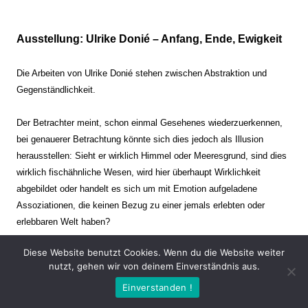
Ausstellung: Ulrike Donié – Anfang, Ende, Ewigkeit
Die Arbeiten von Ulrike Donié stehen zwischen Abstraktion und
Gegenständlichkeit.
Der Betrachter meint, schon einmal Gesehenes wiederzuerkennen,
bei genauerer Betrachtung könnte sich dies jedoch als Illusion
herausstellen: Sieht er wirklich Himmel oder Meeresgrund, sind dies
wirklich fischähnliche Wesen, wird hier überhaupt Wirklichkeit
abgebildet oder handelt es sich um mit Emotion aufgeladene
Assoziationen, die keinen Bezug zu einer jemals erlebten oder
erlebbaren Welt haben?
Diese Website benutzt Cookies. Wenn du die Website weiter
Verharren und Dynamik stehen sich dabei gegenüber. Zeit steht still
nutzt, gehen wir von deinem Einverständnis aus.
oder verrinnt im Nu. Es soll dabei eine Spannung, auch farblich, bis
Einverstanden !
zur Schmerzgrenze erzeugt werden. Die Arbeiten stellen ambivalente
Situationen dar. Kaum kann der Betrachter entscheiden, ob er hier