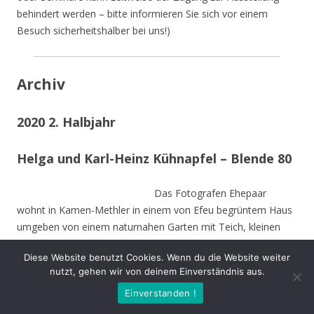
behindert werden – bitte informieren Sie sich vor einem
Besuch sicherheitshalber bei uns!)
Archiv
2020 2. Halbjahr
Helga und Karl-Heinz Kühnapfel – Blende 80
Das Fotografen Ehepaar
wohnt in Kamen-Methler in einem von Efeu begrüntem Haus
umgeben von einem naturnahen Garten mit Teich, kleinen
naturnahen Wiesen, Obstbäumen und weiteren hohen
Diese Website benutzt Cookies. Wenn du die Website weiter
Bäumen. Die Stämme der von Stürmen gefällten Bäume sind
nutzt, gehen wir von deinem Einverständnis aus.
zu Teilen im Garten integriert und dienen vielen Insekten und
Einverstanden !
Vögeln als Nahrungs-und Brutstätte.