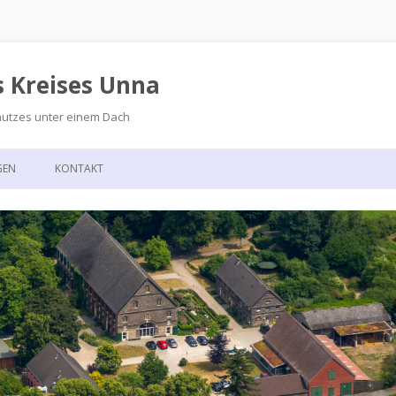
s Kreises Unna
hutzes unter einem Dach
Zum
Inhalt
GEN
KONTAKT
springen
GSKALENDER
ANFAHRT
T