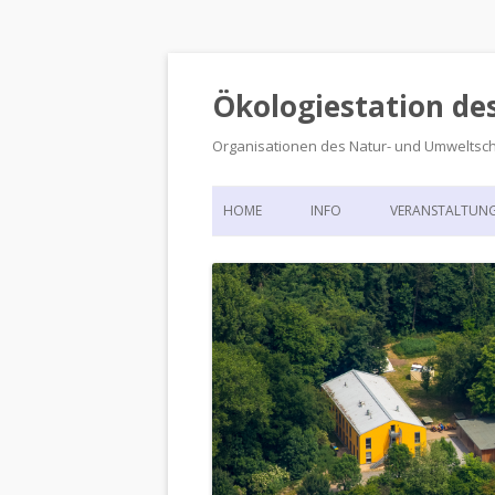
Ökologiestation de
Organisationen des Natur- und Umweltsc
HOME
INFO
VERANSTALTUN
ORGANISATIONSSTRUKTUR
VERANSTALTUN
DIE ÖKOLOGIESTATION – FAS
900 JAHRE VORGESCHICHTE