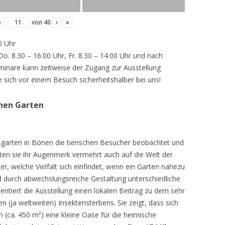
‹
von
40
›
»
0 Uhr
 Do. 8.30 – 16.00 Uhr, Fr. 8.30 – 14.00 Uhr und nach
inare kann zeitweise der Zugang zur Ausstellung
e sich vor einem Besuch sicherheitshalber bei uns!
chen Garten
sgarten in Bönen die tierischen Besucher beobachtet und
teten sie ihr Augenmerk vermehrt auch auf die Welt der
r, welche Vielfalt sich einfindet, wenn ein Garten nahezu
d durch abwechslungsreiche Gestaltung unterschiedliche
ntiert die Ausstellung einen lokalen Beitrag zu dem sehr
 (ja weltweiten) Insektensterbens. Sie zeigt, dass sich
n (ca. 450 m²) eine kleine Oase für die heimische