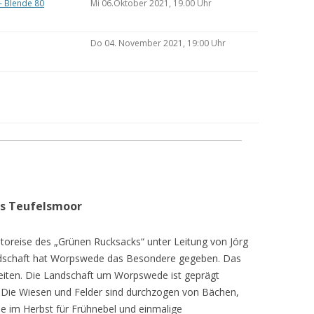
– Blende 80
Mi 06.Oktober 2021, 19.00 Uhr
Do 04. November 2021, 19:00 Uhr
as Teufelsmoor
toreise des „Grünen Rucksacks“ unter Leitung von Jörg
dschaft hat Worpswede das Besondere gegeben. Das
eiten. Die Landschaft um Worpswede ist geprägt
Die Wiesen und Felder sind durchzogen von Bächen,
e im Herbst für Frühnebel und einmalige