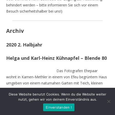
behindert werden – bitte informieren Sie sich vor einem
Besuch sicherheitshalber bei uns!)
Archiv
2020 2. Halbjahr
Helga und Karl-Heinz Kühnapfel – Blende 80
Das Fotografen Ehepaar
wohnt in Kamen-Methler in einem von Efeu begrüntem Haus
umgeben von einem naturnahen Garten mit Teich, kleinen
naturnahen Wiesen, Obstbäumen und weiteren hohen
Diese Website benutzt Cookies. Wenn du die Website weiter
Bäumen. Die Stämme der von Stürmen gefällten Bäume sind
nutzt, gehen wir von deinem Einverständnis aus.
zu Teilen im Garten integriert und dienen vielen Insekten und
Einverstanden !
Vögeln als Nahrungs-und Brutstätte.