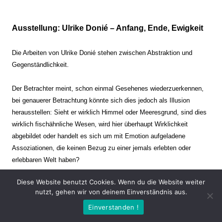
Ausstellung: Ulrike Donié – Anfang, Ende, Ewigkeit
Die Arbeiten von Ulrike Donié stehen zwischen Abstraktion und
Gegenständlichkeit.
Der Betrachter meint, schon einmal Gesehenes wiederzuerkennen,
bei genauerer Betrachtung könnte sich dies jedoch als Illusion
herausstellen: Sieht er wirklich Himmel oder Meeresgrund, sind dies
wirklich fischähnliche Wesen, wird hier überhaupt Wirklichkeit
abgebildet oder handelt es sich um mit Emotion aufgeladene
Assoziationen, die keinen Bezug zu einer jemals erlebten oder
erlebbaren Welt haben?
Diese Website benutzt Cookies. Wenn du die Website weiter
Verharren und Dynamik stehen sich dabei gegenüber. Zeit steht still
nutzt, gehen wir von deinem Einverständnis aus.
oder verrinnt im Nu. Es soll dabei eine Spannung, auch farblich, bis
Einverstanden !
zur Schmerzgrenze erzeugt werden. Die Arbeiten stellen ambivalente
Situationen dar. Kaum kann der Betrachter entscheiden, ob er hier