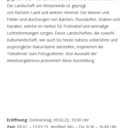
Die Landschaft um Worpswede ist geprägt
von flachem Land und weitem Himmel. Die Wiesen und
Felder sind durchzogen von Bächen, Flussläufen, Gräben und
Kanälen, welche im Herbst für Frühnebel und einmalige
Lichtstimmungen sorgen. Diese Landschaften, die sowohl
Kulturlandschaft, wie auch bis heute nahezu unberührte und
ursprüngliche Naturräume darstellen, inspirierten die
Teilnehmer zum Fotografieren. Eine Auswahl der
Arbeitsergebnisse präsentiert diese Ausstellung.
Eröffnung
: Donnerstag, 09.02.23, 19.00 Uhr
Zeit
: 09.02. – 13.03.23, geöffnet Mo. – Do. 8.30 – 16.00 Uhr,