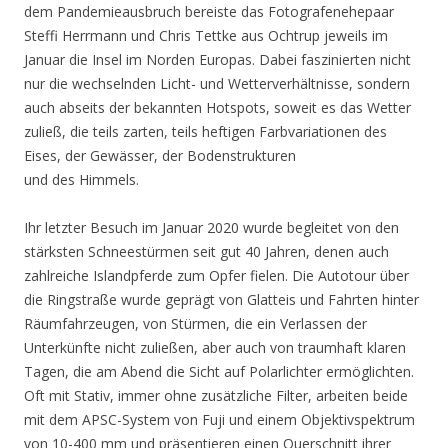
dem Pandemieausbruch bereiste das Fotografenehepaar
Steffi Herrmann und Chris Tettke aus Ochtrup jeweils im
Januar die Insel im Norden Europas. Dabei faszinierten nicht
nur die wechselnden Licht- und Wetterverhältnisse, sondern
auch abseits der bekannten Hotspots, soweit es das Wetter
zuließ, die teils zarten, teils heftigen Farbvariationen des
Eises, der Gewässer, der Bodenstrukturen
und des Himmels.
Ihr letzter Besuch im Januar 2020 wurde begleitet von den
stärksten Schneestürmen seit gut 40 Jahren, denen auch
zahlreiche Islandpferde zum Opfer fielen. Die Autotour über
die Ringstraße wurde geprägt von Glatteis und Fahrten hinter
Räumfahrzeugen, von Stürmen, die ein Verlassen der
Unterkünfte nicht zuließen, aber auch von traumhaft klaren
Tagen, die am Abend die Sicht auf Polarlichter ermöglichten.
Oft mit Stativ, immer ohne zusätzliche Filter, arbeiten beide
mit dem APSC-System von Fuji und einem Objektivspektrum
von 10-400 mm und präsentieren einen Querschnitt ihrer