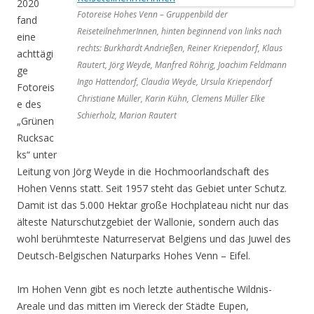
2020
Fotoreise Hohes Venn – Gruppenbild der
fand
ReiseteilnehmerInnen, hinten beginnend von links nach
eine
rechts: Burkhardt Andrießen, Reiner Kriependorf, Klaus
achttägi
Rautert, Jörg Weyde, Manfred Röhrig, Joachim Feldmann
ge
Ingo Hattendorf, Claudia Weyde, Ursula Kriependorf
Fotoreis
Christiane Müller, Karin Kühn, Clemens Müller Elke
e des
Schierholz, Marion Rautert
„Grünen
Rucksac
ks“ unter
Leitung von Jörg Weyde in die Hochmoorlandschaft des
Hohen Venns statt. Seit 1957 steht das Gebiet unter Schutz.
Damit ist das 5.000 Hektar große Hochplateau nicht nur das
älteste Naturschutzgebiet der Wallonie, sondern auch das
wohl berühmteste Naturreservat Belgiens und das Juwel des
Deutsch-Belgischen Naturparks Hohes Venn – Eifel.
Im Hohen Venn gibt es noch letzte authentische Wildnis-
Areale und das mitten im Viereck der Städte Eupen,