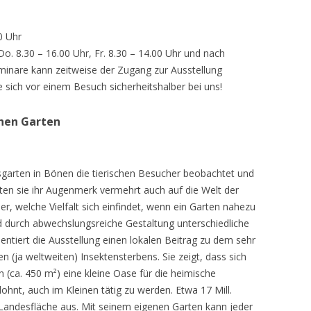
0 Uhr
 Do. 8.30 – 16.00 Uhr, Fr. 8.30 – 14.00 Uhr und nach
inare kann zeitweise der Zugang zur Ausstellung
e sich vor einem Besuch sicherheitshalber bei uns!
chen Garten
sgarten in Bönen die tierischen Besucher beobachtet und
teten sie ihr Augenmerk vermehrt auch auf die Welt der
r, welche Vielfalt sich einfindet, wenn ein Garten nahezu
d durch abwechslungsreiche Gestaltung unterschiedliche
ntiert die Ausstellung einen lokalen Beitrag zu dem sehr
 (ja weltweiten) Insektensterbens. Sie zeigt, dass sich
n (ca. 450 m²) eine kleine Oase für die heimische
lohnt, auch im Kleinen tätig zu werden. Etwa 17 Mill.
andesfläche aus. Mit seinem eigenen Garten kann jeder