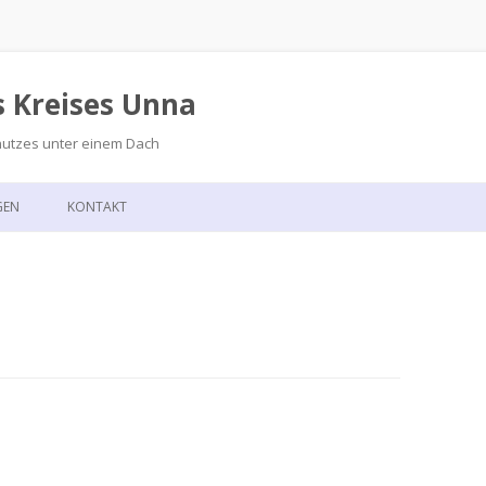
s Kreises Unna
hutzes unter einem Dach
Zum
Inhalt
GEN
KONTAKT
springen
GSKALENDER
ANFAHRT
T