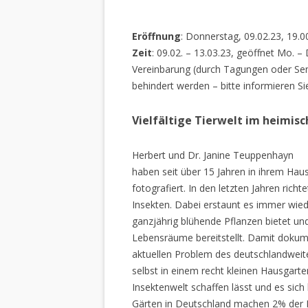
Eröffnung
: Donnerstag, 09.02.23, 19.0
Zeit
: 09.02. – 13.03.23, geöffnet Mo. –
Vereinbarung (durch Tagungen oder Sem
behindert werden – bitte informieren Si
Vielfältige Tierwelt im heimis
Herbert und Dr. Janine Teuppenhayn
haben seit über 15 Jahren in ihrem Hau
fotografiert. In den letzten Jahren rich
Insekten. Dabei erstaunt es immer wiede
ganzjährig blühende Pflanzen bietet un
Lebensräume bereitstellt. Damit dokume
aktuellen Problem des deutschlandweiten
selbst in einem recht kleinen Hausgarte
Insektenwelt schaffen lässt und es sich 
Gärten in Deutschland machen 2% der L