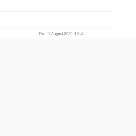
Do. 11.August 2022, 19 Uhr
Do 05.Mai 2022, 19.00 Uhr
Do 10.Februar 22, 19.00 Uhr
bis 06. Februar 2022