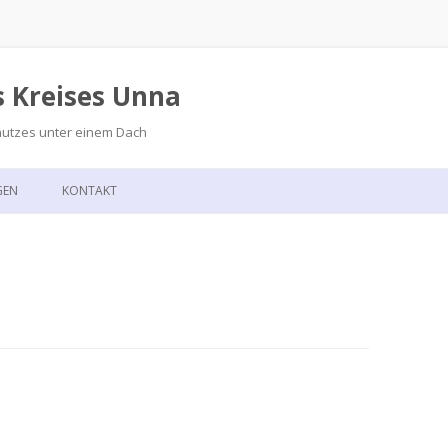
s Kreises Unna
hutzes unter einem Dach
Zum
Inhalt
GEN
KONTAKT
springen
GSKALENDER
ANFAHRT
T