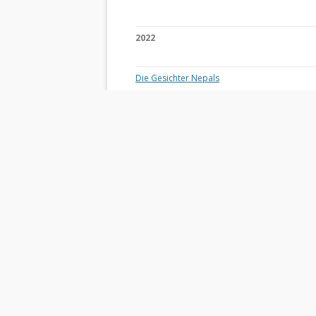
2022
Die Gesichter Nepals
Die Winterfarben Islands
Rügen und seine Schutzgebiete
Grün Auf! – Gärten und Parks im Ruhrgebiet
2021