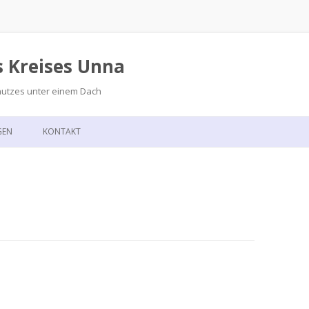
s Kreises Unna
hutzes unter einem Dach
Zum
Inhalt
GEN
KONTAKT
springen
GSKALENDER
ANFAHRT
T