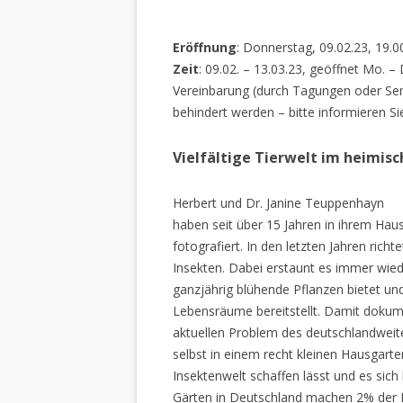
Eröffnung
: Donnerstag, 09.02.23, 19.0
Zeit
: 09.02. – 13.03.23, geöffnet Mo. –
Vereinbarung (durch Tagungen oder Sem
behindert werden – bitte informieren Si
Vielfältige Tierwelt im heimis
Herbert und Dr. Janine Teuppenhayn
haben seit über 15 Jahren in ihrem Hau
fotografiert. In den letzten Jahren rich
Insekten. Dabei erstaunt es immer wiede
ganzjährig blühende Pflanzen bietet un
Lebensräume bereitstellt. Damit dokume
aktuellen Problem des deutschlandweiten
selbst in einem recht kleinen Hausgarte
Insektenwelt schaffen lässt und es sich 
Gärten in Deutschland machen 2% der L