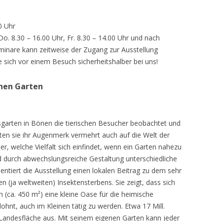
0 Uhr
 Do. 8.30 – 16.00 Uhr, Fr. 8.30 – 14.00 Uhr und nach
inare kann zeitweise der Zugang zur Ausstellung
e sich vor einem Besuch sicherheitshalber bei uns!
chen Garten
sgarten in Bönen die tierischen Besucher beobachtet und
teten sie ihr Augenmerk vermehrt auch auf die Welt der
r, welche Vielfalt sich einfindet, wenn ein Garten nahezu
d durch abwechslungsreiche Gestaltung unterschiedliche
ntiert die Ausstellung einen lokalen Beitrag zu dem sehr
 (ja weltweiten) Insektensterbens. Sie zeigt, dass sich
n (ca. 450 m²) eine kleine Oase für die heimische
lohnt, auch im Kleinen tätig zu werden. Etwa 17 Mill.
andesfläche aus. Mit seinem eigenen Garten kann jeder