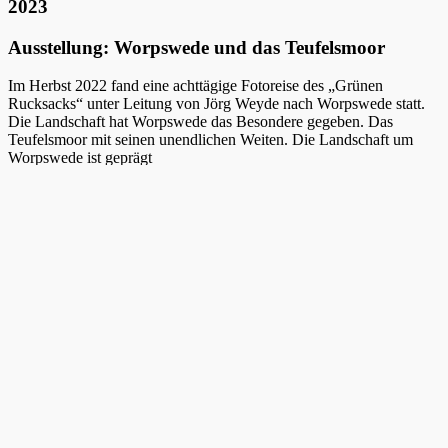
2023
Ausstellung: Worpswede und das Teufelsmoor
Im Herbst 2022 fand eine achttägige Fotoreise des „Grünen
Rucksacks“ unter Leitung von Jörg Weyde nach Worpswede statt.
Die Landschaft hat Worpswede das Besondere gegeben. Das
Teufelsmoor mit seinen unendlichen Weiten. Die Landschaft um
Worpswede ist geprägt
von flachem Land und weitem Himmel. Die Wiesen und Felder sind
durchzogen von Bächen, Flussläufen, Gräben und Kanälen, welche
im Herbst für Frühnebel und einmalige Lichtstimmungen sorgen.
Diese Landschaften, die sowohl Kulturlandschaft, wie auch bis
heute nahezu unberührte und ursprüngliche Naturräume darstellen,
inspirierten die Teilnehmer zum Fotografieren. Eine Auswahl der
Arbeitsergebnisse präsentiert diese Ausstellung.