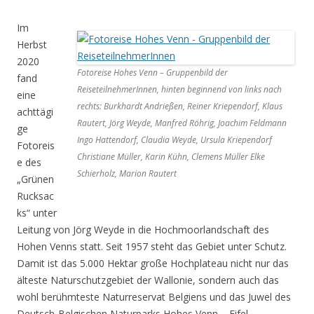
Im
Herbst
2020
Fotoreise Hohes Venn – Gruppenbild der
fand
ReiseteilnehmerInnen, hinten beginnend von links nach
eine
rechts: Burkhardt Andrießen, Reiner Kriependorf, Klaus
achttägi
Rautert, Jörg Weyde, Manfred Röhrig, Joachim Feldmann
ge
Ingo Hattendorf, Claudia Weyde, Ursula Kriependorf
Fotoreis
Christiane Müller, Karin Kühn, Clemens Müller Elke
e des
Schierholz, Marion Rautert
„Grünen
Rucksac
ks“ unter
Leitung von Jörg Weyde in die Hochmoorlandschaft des
Hohen Venns statt. Seit 1957 steht das Gebiet unter Schutz.
Damit ist das 5.000 Hektar große Hochplateau nicht nur das
älteste Naturschutzgebiet der Wallonie, sondern auch das
wohl berühmteste Naturreservat Belgiens und das Juwel des
Deutsch-Belgischen Naturparks Hohes Venn – Eifel.