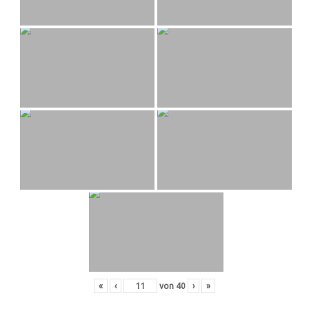
«
‹
von
40
›
»