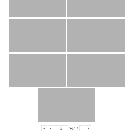
«
‹
von
7
›
»