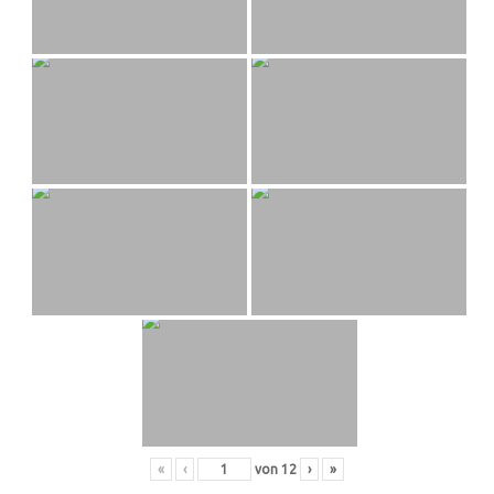
«
‹
von
12
›
»