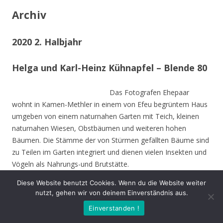
Archiv
2020 2. Halbjahr
Helga und Karl-Heinz Kühnapfel – Blende 80
Das Fotografen Ehepaar
wohnt in Kamen-Methler in einem von Efeu begrüntem Haus
umgeben von einem naturnahen Garten mit Teich, kleinen
naturnahen Wiesen, Obstbäumen und weiteren hohen
Bäumen. Die Stämme der von Stürmen gefällten Bäume sind
zu Teilen im Garten integriert und dienen vielen Insekten und
Vögeln als Nahrungs-und Brutstätte.
Diese Website benutzt Cookies. Wenn du die Website weiter
Beide sind Mitbegründer des NABU Unna und setzen sich seit
nutzt, gehen wir von deinem Einverständnis aus.
Jahrzehnten für den Natur- und Umweltschutz nein.
Einverstanden !