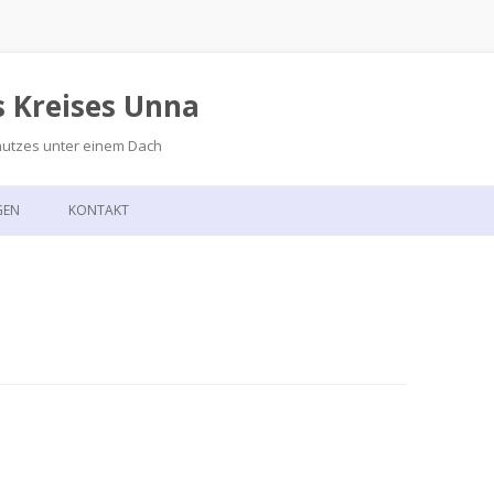
s Kreises Unna
hutzes unter einem Dach
Zum
Inhalt
GEN
KONTAKT
springen
GSKALENDER
ANFAHRT
T