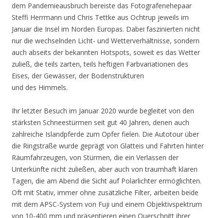
dem Pandemieausbruch bereiste das Fotografenehepaar
Steffi Herrmann und Chris Tettke aus Ochtrup jeweils im
Januar die Insel im Norden Europas. Dabei faszinierten nicht
nur die wechselnden Licht- und Wetterverhältnisse, sondern
auch abseits der bekannten Hotspots, soweit es das Wetter
zuließ, die teils zarten, teils heftigen Farbvariationen des
Eises, der Gewässer, der Bodenstrukturen
und des Himmels.
Ihr letzter Besuch im Januar 2020 wurde begleitet von den
stärksten Schneestürmen seit gut 40 Jahren, denen auch
zahlreiche Islandpferde zum Opfer fielen. Die Autotour über
die Ringstraße wurde geprägt von Glatteis und Fahrten hinter
Räumfahrzeugen, von Stürmen, die ein Verlassen der
Unterkünfte nicht zuließen, aber auch von traumhaft klaren
Tagen, die am Abend die Sicht auf Polarlichter ermöglichten.
Oft mit Stativ, immer ohne zusätzliche Filter, arbeiten beide
mit dem APSC-System von Fuji und einem Objektivspektrum
von 10-400 mm und präsentieren einen Querschnitt ihrer