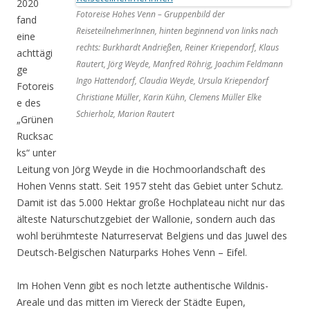
2020
Fotoreise Hohes Venn – Gruppenbild der
fand
ReiseteilnehmerInnen, hinten beginnend von links nach
eine
rechts: Burkhardt Andrießen, Reiner Kriependorf, Klaus
achttägi
Rautert, Jörg Weyde, Manfred Röhrig, Joachim Feldmann
ge
Ingo Hattendorf, Claudia Weyde, Ursula Kriependorf
Fotoreis
Christiane Müller, Karin Kühn, Clemens Müller Elke
e des
Schierholz, Marion Rautert
„Grünen
Rucksac
ks“ unter
Leitung von Jörg Weyde in die Hochmoorlandschaft des
Hohen Venns statt. Seit 1957 steht das Gebiet unter Schutz.
Damit ist das 5.000 Hektar große Hochplateau nicht nur das
älteste Naturschutzgebiet der Wallonie, sondern auch das
wohl berühmteste Naturreservat Belgiens und das Juwel des
Deutsch-Belgischen Naturparks Hohes Venn – Eifel.
Im Hohen Venn gibt es noch letzte authentische Wildnis-
Areale und das mitten im Viereck der Städte Eupen,