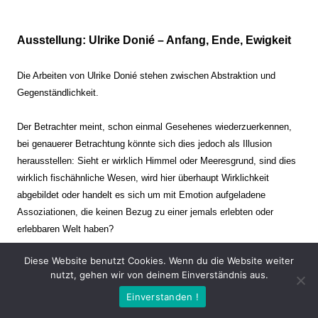
Ausstellung: Ulrike Donié – Anfang, Ende, Ewigkeit
Die Arbeiten von Ulrike Donié stehen zwischen Abstraktion und
Gegenständlichkeit.
Der Betrachter meint, schon einmal Gesehenes wiederzuerkennen,
bei genauerer Betrachtung könnte sich dies jedoch als Illusion
herausstellen: Sieht er wirklich Himmel oder Meeresgrund, sind dies
wirklich fischähnliche Wesen, wird hier überhaupt Wirklichkeit
abgebildet oder handelt es sich um mit Emotion aufgeladene
Assoziationen, die keinen Bezug zu einer jemals erlebten oder
erlebbaren Welt haben?
Diese Website benutzt Cookies. Wenn du die Website weiter
Verharren und Dynamik stehen sich dabei gegenüber. Zeit steht still
nutzt, gehen wir von deinem Einverständnis aus.
oder verrinnt im Nu. Es soll dabei eine Spannung, auch farblich, bis
Einverstanden !
zur Schmerzgrenze erzeugt werden. Die Arbeiten stellen ambivalente
Situationen dar. Kaum kann der Betrachter entscheiden, ob er hier