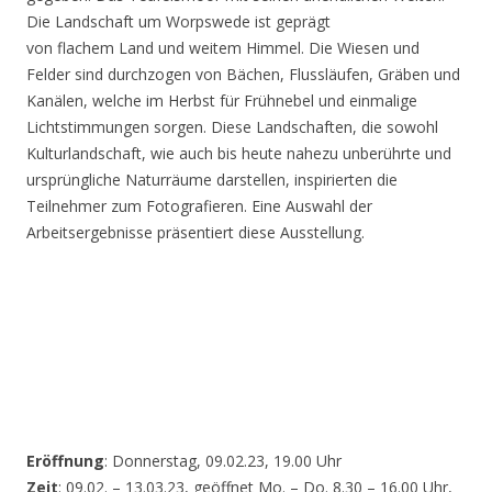
Die Landschaft um Worpswede ist geprägt
von flachem Land und weitem Himmel. Die Wiesen und
Felder sind durchzogen von Bächen, Flussläufen, Gräben und
Kanälen, welche im Herbst für Frühnebel und einmalige
Lichtstimmungen sorgen. Diese Landschaften, die sowohl
Kulturlandschaft, wie auch bis heute nahezu unberührte und
ursprüngliche Naturräume darstellen, inspirierten die
Teilnehmer zum Fotografieren. Eine Auswahl der
Arbeitsergebnisse präsentiert diese Ausstellung.
Eröffnung
: Donnerstag, 09.02.23, 19.00 Uhr
Zeit
: 09.02. – 13.03.23, geöffnet Mo. – Do. 8.30 – 16.00 Uhr,