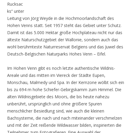
Rucksac
ks“ unter
Leitung von Jörg Weyde in die Hochmoorlandschaft des
Hohen Venns statt. Seit 1957 steht das Gebiet unter Schutz.
Damit ist das 5.000 Hektar große Hochplateau nicht nur das
älteste Naturschutzgebiet der Wallonie, sondern auch das
wohl berühmteste Naturreservat Belgiens und das Juwel des
Deutsch-Belgischen Naturparks Hohes Venn – Eifel.
Im Hohen Venn gibt es noch letzte authentische Wildnis-
Areale und das mitten im Viereck der Städte Eupen,
Monschau, Malmedy und Spa. In der Kernzone wölbt sich ein
bis zu 694 m hohe Schiefer-Gebirgskamm zum Himmel. Die
alten Wildnisgebiete des Moors, die bis heute nahezu
unberührt, ursprünglich und ohne größere Spuren
menschlicher Besiedlung sind, wie auch die kleinen
Bachsysteme, die nach und nach miteinander verschmelzen
und mit der Zeit reißende Wildwasser bilden, inspirierten die
Teilnehmer zum Fotografieren. Eine Auswahl der