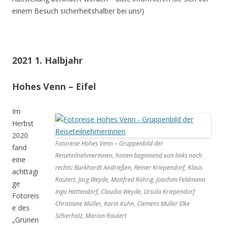
einem Besuch sicherheitshalber bei uns!)
2021 1. Halbjahr
Hohes Venn – Eifel
Im
Herbst
2020
Fotoreise Hohes Venn – Gruppenbild der
fand
ReiseteilnehmerInnen, hinten beginnend von links nach
eine
rechts: Burkhardt Andrießen, Reiner Kriependorf, Klaus
achttägi
Rautert, Jörg Weyde, Manfred Röhrig, Joachim Feldmann
ge
Ingo Hattendorf, Claudia Weyde, Ursula Kriependorf
Fotoreis
Christiane Müller, Karin Kühn, Clemens Müller Elke
e des
Schierholz, Marion Rautert
„Grünen