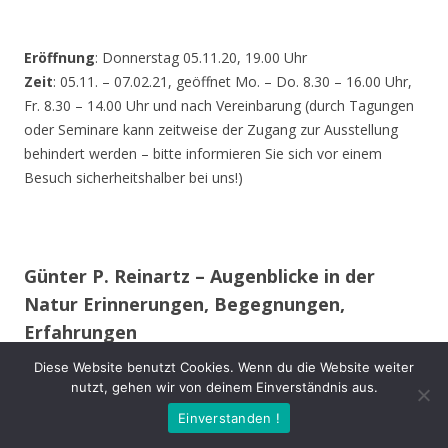
Eröffnung
: Donnerstag 05.11.20, 19.00 Uhr
Zeit
: 05.11. – 07.02.21, geöffnet Mo. – Do. 8.30 – 16.00 Uhr,
Fr. 8.30 – 14.00 Uhr und nach Vereinbarung (durch Tagungen
oder Seminare kann zeitweise der Zugang zur Ausstellung
behindert werden – bitte informieren Sie sich vor einem
Besuch sicherheitshalber bei uns!)
Günter P. Reinartz – Augenblicke in der
Natur Erinnerungen, Begegnungen,
Erfahrungen
Diese Website benutzt Cookies. Wenn du die Website weiter
Im 15. Lebensjahr erwarb ich meine erste Spiegelreflex-
nutzt, gehen wir von deinem Einverständnis aus.
Kamera. Auch während des Studiums und im späteren
Einverstanden !
Berufsleben begleitete mich meist eine Kamera.