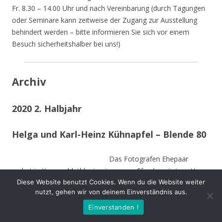
Fr. 8.30 – 14.00 Uhr und nach Vereinbarung (durch Tagungen
oder Seminare kann zeitweise der Zugang zur Ausstellung
behindert werden – bitte informieren Sie sich vor einem
Besuch sicherheitshalber bei uns!)
Archiv
2020 2. Halbjahr
Helga und Karl-Heinz Kühnapfel – Blende 80
Das Fotografen Ehepaar
wohnt in Kamen-Methler in einem von Efeu begrüntem Haus
Diese Website benutzt Cookies. Wenn du die Website weiter
umgeben von einem naturnahen Garten mit Teich, kleinen
nutzt, gehen wir von deinem Einverständnis aus.
naturnahen Wiesen, Obstbäumen und weiteren hohen
Bäumen. Die Stämme der von Stürmen gefällten Bäume sind
Einverstanden !
zu Teilen im Garten integriert und dienen vielen Insekten und