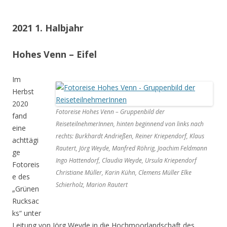
2021 1. Halbjahr
Hohes Venn – Eifel
Im
Herbst
2020
Fotoreise Hohes Venn – Gruppenbild der
fand
ReiseteilnehmerInnen, hinten beginnend von links nach
eine
rechts: Burkhardt Andrießen, Reiner Kriependorf, Klaus
achttägi
Rautert, Jörg Weyde, Manfred Röhrig, Joachim Feldmann
ge
Ingo Hattendorf, Claudia Weyde, Ursula Kriependorf
Fotoreis
Christiane Müller, Karin Kühn, Clemens Müller Elke
e des
Schierholz, Marion Rautert
„Grünen
Rucksac
ks“ unter
Leitung von Jörg Weyde in die Hochmoorlandschaft des