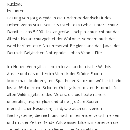
Rucksac
ks“ unter
Leitung von Jörg Weyde in die Hochmoorlandschaft des
Hohen Venns statt. Seit 1957 steht das Gebiet unter Schutz.
Damit ist das 5.000 Hektar große Hochplateau nicht nur das
älteste Naturschutzgebiet der Wallonie, sondern auch das
wohl berühmteste Naturreservat Belgiens und das Juwel des
Deutsch-Belgischen Naturparks Hohes Venn – Eifel.
Im Hohen Venn gibt es noch letzte authentische Wildnis-
Areale und das mitten im Viereck der Städte Eupen,
Monschau, Malmedy und Spa. In der Kernzone wölbt sich ein
bis zu 694 m hohe Schiefer-Gebirgskamm zum Himmel. Die
alten Wildnisgebiete des Moors, die bis heute nahezu
unberührt, ursprünglich und ohne größere Spuren
menschlicher Besiedlung sind, wie auch die kleinen
Bachsysteme, die nach und nach miteinander verschmelzen
und mit der Zeit reißende Wildwasser bilden, inspirierten die
Teilnehmer zum Fotografieren. Eine Auswahl der