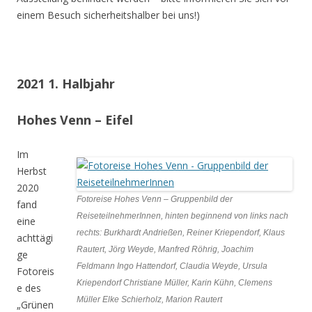
einem Besuch sicherheitshalber bei uns!)
2021 1. Halbjahr
Hohes Venn – Eifel
Im
Herbst
2020
Fotoreise Hohes Venn – Gruppenbild der
fand
ReiseteilnehmerInnen, hinten beginnend von links nach
eine
rechts: Burkhardt Andrießen, Reiner Kriependorf, Klaus
achttägi
Rautert, Jörg Weyde, Manfred Röhrig, Joachim
ge
Feldmann Ingo Hattendorf, Claudia Weyde, Ursula
Fotoreis
Kriependorf Christiane Müller, Karin Kühn, Clemens
e des
Müller Elke Schierholz, Marion Rautert
„Grünen