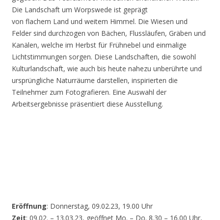
Die Landschaft um Worpswede ist geprägt
von flachem Land und weitem Himmel. Die Wiesen und
Felder sind durchzogen von Bächen, Flussläufen, Gräben und
Kanälen, welche im Herbst für Frühnebel und einmalige
Lichtstimmungen sorgen. Diese Landschaften, die sowohl
Kulturlandschaft, wie auch bis heute nahezu unberührte und
ursprüngliche Naturräume darstellen, inspirierten die
Teilnehmer zum Fotografieren. Eine Auswahl der
Arbeitsergebnisse präsentiert diese Ausstellung.
Eröffnung
: Donnerstag, 09.02.23, 19.00 Uhr
Zeit
: 09.02. – 13.03.23, geöffnet Mo. – Do. 8.30 – 16.00 Uhr,