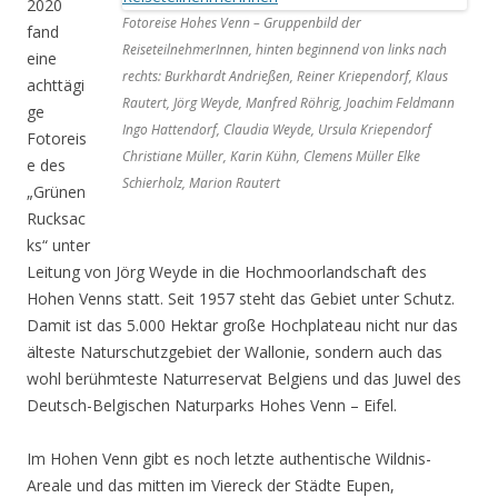
2020
Fotoreise Hohes Venn – Gruppenbild der
fand
ReiseteilnehmerInnen, hinten beginnend von links nach
eine
rechts: Burkhardt Andrießen, Reiner Kriependorf, Klaus
achttägi
Rautert, Jörg Weyde, Manfred Röhrig, Joachim Feldmann
ge
Ingo Hattendorf, Claudia Weyde, Ursula Kriependorf
Fotoreis
Christiane Müller, Karin Kühn, Clemens Müller Elke
e des
Schierholz, Marion Rautert
„Grünen
Rucksac
ks“ unter
Leitung von Jörg Weyde in die Hochmoorlandschaft des
Hohen Venns statt. Seit 1957 steht das Gebiet unter Schutz.
Damit ist das 5.000 Hektar große Hochplateau nicht nur das
älteste Naturschutzgebiet der Wallonie, sondern auch das
wohl berühmteste Naturreservat Belgiens und das Juwel des
Deutsch-Belgischen Naturparks Hohes Venn – Eifel.
Im Hohen Venn gibt es noch letzte authentische Wildnis-
Areale und das mitten im Viereck der Städte Eupen,