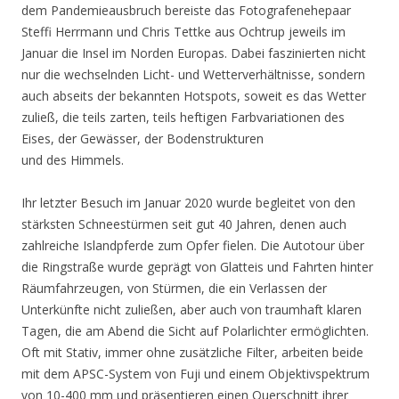
dem Pandemieausbruch bereiste das Fotografenehepaar
Steffi Herrmann und Chris Tettke aus Ochtrup jeweils im
Januar die Insel im Norden Europas. Dabei faszinierten nicht
nur die wechselnden Licht- und Wetterverhältnisse, sondern
auch abseits der bekannten Hotspots, soweit es das Wetter
zuließ, die teils zarten, teils heftigen Farbvariationen des
Eises, der Gewässer, der Bodenstrukturen
und des Himmels.
Ihr letzter Besuch im Januar 2020 wurde begleitet von den
stärksten Schneestürmen seit gut 40 Jahren, denen auch
zahlreiche Islandpferde zum Opfer fielen. Die Autotour über
die Ringstraße wurde geprägt von Glatteis und Fahrten hinter
Räumfahrzeugen, von Stürmen, die ein Verlassen der
Unterkünfte nicht zuließen, aber auch von traumhaft klaren
Tagen, die am Abend die Sicht auf Polarlichter ermöglichten.
Oft mit Stativ, immer ohne zusätzliche Filter, arbeiten beide
mit dem APSC-System von Fuji und einem Objektivspektrum
von 10-400 mm und präsentieren einen Querschnitt ihrer