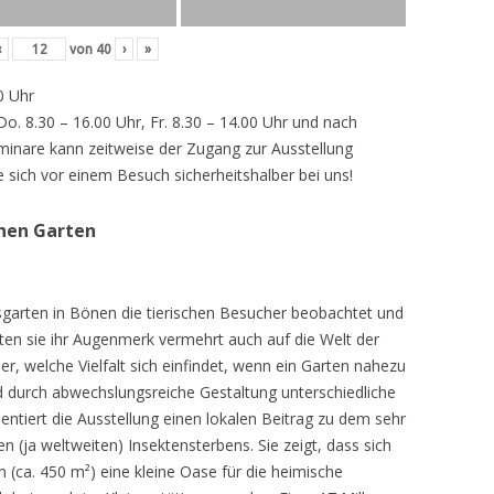
‹
von
40
›
»
0 Uhr
 Do. 8.30 – 16.00 Uhr, Fr. 8.30 – 14.00 Uhr und nach
inare kann zeitweise der Zugang zur Ausstellung
e sich vor einem Besuch sicherheitshalber bei uns!
chen Garten
sgarten in Bönen die tierischen Besucher beobachtet und
teten sie ihr Augenmerk vermehrt auch auf die Welt der
r, welche Vielfalt sich einfindet, wenn ein Garten nahezu
d durch abwechslungsreiche Gestaltung unterschiedliche
ntiert die Ausstellung einen lokalen Beitrag zu dem sehr
 (ja weltweiten) Insektensterbens. Sie zeigt, dass sich
n (ca. 450 m²) eine kleine Oase für die heimische