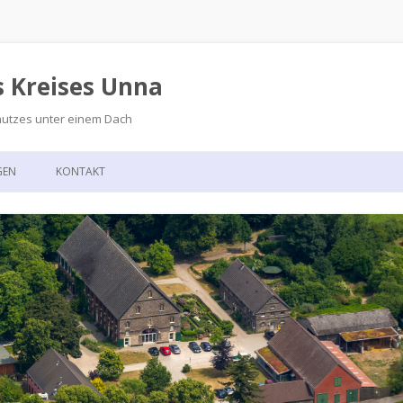
s Kreises Unna
hutzes unter einem Dach
Zum
Inhalt
GEN
KONTAKT
springen
GSKALENDER
ANFAHRT
T