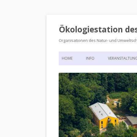
Ökologiestation de
Organisationen des Natur- und Umweltsc
HOME
INFO
VERANSTALTUN
ORGANISATIONSSTRUKTUR
VERANSTALTUN
DIE ÖKOLOGIESTATION – FAS
900 JAHRE VORGESCHICHTE