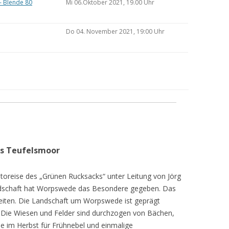
– Blende 80
Mi 06.Oktober 2021, 19.00 Uhr
Do 04. November 2021, 19:00 Uhr
as Teufelsmoor
toreise des „Grünen Rucksacks“ unter Leitung von Jörg
dschaft hat Worpswede das Besondere gegeben. Das
eiten. Die Landschaft um Worpswede ist geprägt
Die Wiesen und Felder sind durchzogen von Bächen,
e im Herbst für Frühnebel und einmalige