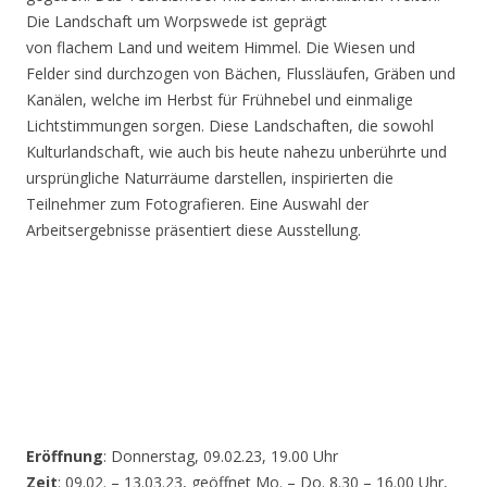
Die Landschaft um Worpswede ist geprägt
von flachem Land und weitem Himmel. Die Wiesen und
Felder sind durchzogen von Bächen, Flussläufen, Gräben und
Kanälen, welche im Herbst für Frühnebel und einmalige
Lichtstimmungen sorgen. Diese Landschaften, die sowohl
Kulturlandschaft, wie auch bis heute nahezu unberührte und
ursprüngliche Naturräume darstellen, inspirierten die
Teilnehmer zum Fotografieren. Eine Auswahl der
Arbeitsergebnisse präsentiert diese Ausstellung.
Eröffnung
: Donnerstag, 09.02.23, 19.00 Uhr
Zeit
: 09.02. – 13.03.23, geöffnet Mo. – Do. 8.30 – 16.00 Uhr,