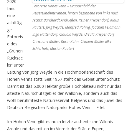
2020
Fotoreise Hohes Venn – Gruppenbild der
fand
ReiseteilnehmerInnen, hinten beginnend von links nach
eine
rechts: Burkhardt Andrießen, Reiner Kriependorf, Klaus
achttägi
Rautert, Jörg Weyde, Manfred Röhrig, Joachim Feldmann
ge
Ingo Hattendorf, Claudia Weyde, Ursula Kriependorf
Fotoreis
Christiane Müller, Karin Kühn, Clemens Müller Elke
e des
Schierholz, Marion Rautert
„Grünen
Rucksac
ks“ unter
Leitung von Jörg Weyde in die Hochmoorlandschaft des
Hohen Venns statt. Seit 1957 steht das Gebiet unter Schutz.
Damit ist das 5.000 Hektar große Hochplateau nicht nur das
älteste Naturschutzgebiet der Wallonie, sondern auch das
wohl berühmteste Naturreservat Belgiens und das Juwel des
Deutsch-Belgischen Naturparks Hohes Venn – Eifel.
Im Hohen Venn gibt es noch letzte authentische Wildnis-
Areale und das mitten im Viereck der Städte Eupen,