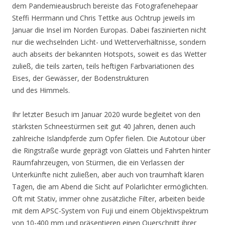
dem Pandemieausbruch bereiste das Fotografenehepaar
Steffi Herrmann und Chris Tettke aus Ochtrup jeweils im
Januar die Insel im Norden Europas. Dabei faszinierten nicht
nur die wechselnden Licht- und Wetterverhältnisse, sondern
auch abseits der bekannten Hotspots, soweit es das Wetter
zuließ, die teils zarten, teils heftigen Farbvariationen des
Eises, der Gewässer, der Bodenstrukturen
und des Himmels.
Ihr letzter Besuch im Januar 2020 wurde begleitet von den
stärksten Schneestürmen seit gut 40 Jahren, denen auch
zahlreiche Islandpferde zum Opfer fielen. Die Autotour über
die Ringstraße wurde geprägt von Glatteis und Fahrten hinter
Räumfahrzeugen, von Stürmen, die ein Verlassen der
Unterkünfte nicht zuließen, aber auch von traumhaft klaren
Tagen, die am Abend die Sicht auf Polarlichter ermöglichten.
Oft mit Stativ, immer ohne zusätzliche Filter, arbeiten beide
mit dem APSC-System von Fuji und einem Objektivspektrum
von 10-400 mm und präsentieren einen Querschnitt ihrer