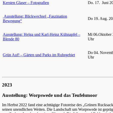
Kersten Glaser – Fotografien
Do. 17. Juni 2
Ausstellung: Blickwechsel „Faszination
Do 19. Aug. 20
Bewegung“
Ausstellung: Helga und Karl-Heinz Kühnapfel –
Mi 06.Oktober 
Blende 80
Uhr
Do 04. Novemb
Grün Auf! – Gärten und Parks im Ruhrgebiet
Uhr
2023
Ausstellung: Worpswede und das Teufelsmoor
Im Herbst 2022 fand eine achttägige Fotoreise des „Grünen Rucksac
seinen unendlichen Weiten. Die Landschaft um Worpswede ist gepräg