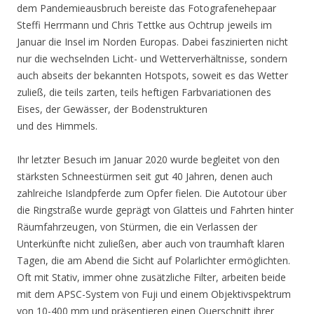
dem Pandemieausbruch bereiste das Fotografenehepaar
Steffi Herrmann und Chris Tettke aus Ochtrup jeweils im
Januar die Insel im Norden Europas. Dabei faszinierten nicht
nur die wechselnden Licht- und Wetterverhältnisse, sondern
auch abseits der bekannten Hotspots, soweit es das Wetter
zuließ, die teils zarten, teils heftigen Farbvariationen des
Eises, der Gewässer, der Bodenstrukturen
und des Himmels.
Ihr letzter Besuch im Januar 2020 wurde begleitet von den
stärksten Schneestürmen seit gut 40 Jahren, denen auch
zahlreiche Islandpferde zum Opfer fielen. Die Autotour über
die Ringstraße wurde geprägt von Glatteis und Fahrten hinter
Räumfahrzeugen, von Stürmen, die ein Verlassen der
Unterkünfte nicht zuließen, aber auch von traumhaft klaren
Tagen, die am Abend die Sicht auf Polarlichter ermöglichten.
Oft mit Stativ, immer ohne zusätzliche Filter, arbeiten beide
mit dem APSC-System von Fuji und einem Objektivspektrum
von 10-400 mm und präsentieren einen Querschnitt ihrer