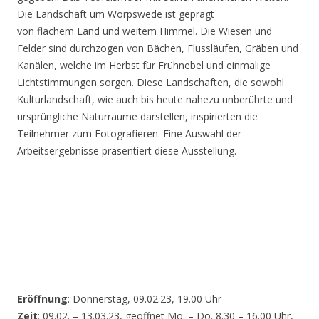
Die Landschaft um Worpswede ist geprägt
von flachem Land und weitem Himmel. Die Wiesen und
Felder sind durchzogen von Bächen, Flussläufen, Gräben und
Kanälen, welche im Herbst für Frühnebel und einmalige
Lichtstimmungen sorgen. Diese Landschaften, die sowohl
Kulturlandschaft, wie auch bis heute nahezu unberührte und
ursprüngliche Naturräume darstellen, inspirierten die
Teilnehmer zum Fotografieren. Eine Auswahl der
Arbeitsergebnisse präsentiert diese Ausstellung.
Eröffnung
: Donnerstag, 09.02.23, 19.00 Uhr
Zeit
: 09.02. – 13.03.23, geöffnet Mo. – Do. 8.30 – 16.00 Uhr,