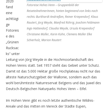
2020
Fotoreise Hohes Venn – Gruppenbild der
fand
ReiseteilnehmerInnen, hinten beginnend von links nach
eine
rechts: Burkhardt Andrießen, Reiner Kriependorf, Klaus
achttägi
Rautert, Jörg Weyde, Manfred Röhrig, Joachim Feldmann
ge
Ingo Hattendorf, Claudia Weyde, Ursula Kriependorf
Fotoreis
Christiane Müller, Karin Kühn, Clemens Müller Elke
e des
Schierholz, Marion Rautert
„Grünen
Rucksac
ks“ unter
Leitung von Jörg Weyde in die Hochmoorlandschaft des
Hohen Venns statt. Seit 1957 steht das Gebiet unter Schutz.
Damit ist das 5.000 Hektar große Hochplateau nicht nur das
älteste Naturschutzgebiet der Wallonie, sondern auch das
wohl berühmteste Naturreservat Belgiens und das Juwel des
Deutsch-Belgischen Naturparks Hohes Venn – Eifel.
Im Hohen Venn gibt es noch letzte authentische Wildnis-
Areale und das mitten im Viereck der Städte Eupen,