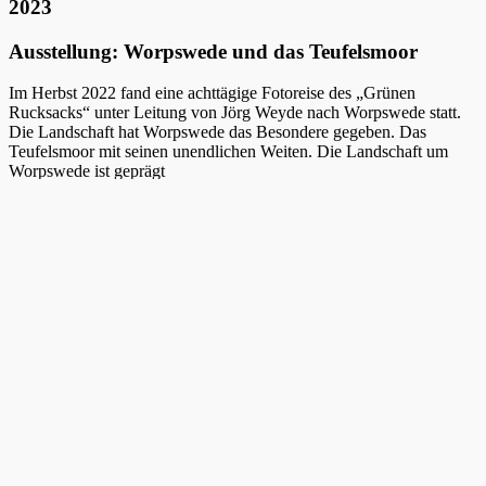
2023
Ausstellung: Worpswede und das Teufelsmoor
Im Herbst 2022 fand eine achttägige Fotoreise des „Grünen
Rucksacks“ unter Leitung von Jörg Weyde nach Worpswede statt.
Die Landschaft hat Worpswede das Besondere gegeben. Das
Teufelsmoor mit seinen unendlichen Weiten. Die Landschaft um
Worpswede ist geprägt
von flachem Land und weitem Himmel. Die Wiesen und Felder sind
durchzogen von Bächen, Flussläufen, Gräben und Kanälen, welche
im Herbst für Frühnebel und einmalige Lichtstimmungen sorgen.
Diese Landschaften, die sowohl Kulturlandschaft, wie auch bis
heute nahezu unberührte und ursprüngliche Naturräume darstellen,
inspirierten die Teilnehmer zum Fotografieren. Eine Auswahl der
Arbeitsergebnisse präsentiert diese Ausstellung.