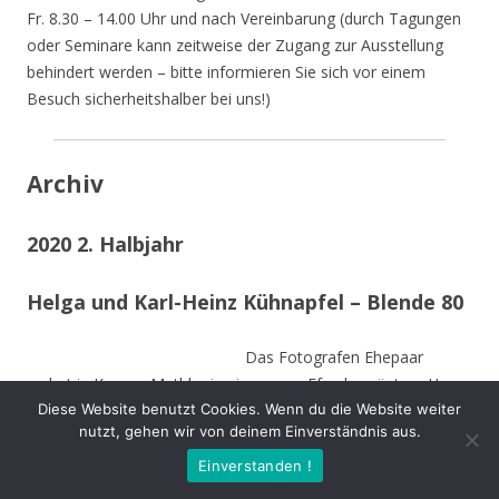
Fr. 8.30 – 14.00 Uhr und nach Vereinbarung (durch Tagungen
oder Seminare kann zeitweise der Zugang zur Ausstellung
behindert werden – bitte informieren Sie sich vor einem
Besuch sicherheitshalber bei uns!)
Archiv
2020 2. Halbjahr
Helga und Karl-Heinz Kühnapfel – Blende 80
Das Fotografen Ehepaar
wohnt in Kamen-Methler in einem von Efeu begrüntem Haus
Diese Website benutzt Cookies. Wenn du die Website weiter
umgeben von einem naturnahen Garten mit Teich, kleinen
nutzt, gehen wir von deinem Einverständnis aus.
naturnahen Wiesen, Obstbäumen und weiteren hohen
Bäumen. Die Stämme der von Stürmen gefällten Bäume sind
Einverstanden !
zu Teilen im Garten integriert und dienen vielen Insekten und