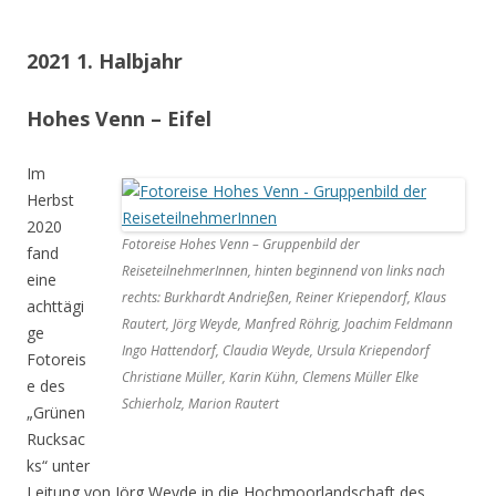
2021 1. Halbjahr
Hohes Venn – Eifel
Im
Herbst
2020
Fotoreise Hohes Venn – Gruppenbild der
fand
ReiseteilnehmerInnen, hinten beginnend von links nach
eine
rechts: Burkhardt Andrießen, Reiner Kriependorf, Klaus
achttägi
Rautert, Jörg Weyde, Manfred Röhrig, Joachim Feldmann
ge
Ingo Hattendorf, Claudia Weyde, Ursula Kriependorf
Fotoreis
Christiane Müller, Karin Kühn, Clemens Müller Elke
e des
Schierholz, Marion Rautert
„Grünen
Rucksac
ks“ unter
Leitung von Jörg Weyde in die Hochmoorlandschaft des