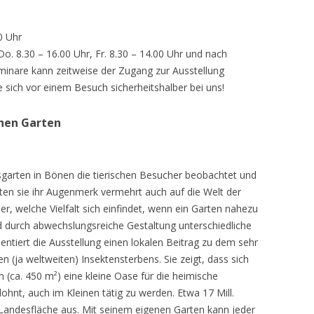
0 Uhr
 Do. 8.30 – 16.00 Uhr, Fr. 8.30 – 14.00 Uhr und nach
inare kann zeitweise der Zugang zur Ausstellung
e sich vor einem Besuch sicherheitshalber bei uns!
chen Garten
sgarten in Bönen die tierischen Besucher beobachtet und
teten sie ihr Augenmerk vermehrt auch auf die Welt der
r, welche Vielfalt sich einfindet, wenn ein Garten nahezu
d durch abwechslungsreiche Gestaltung unterschiedliche
ntiert die Ausstellung einen lokalen Beitrag zu dem sehr
 (ja weltweiten) Insektensterbens. Sie zeigt, dass sich
n (ca. 450 m²) eine kleine Oase für die heimische
lohnt, auch im Kleinen tätig zu werden. Etwa 17 Mill.
andesfläche aus. Mit seinem eigenen Garten kann jeder