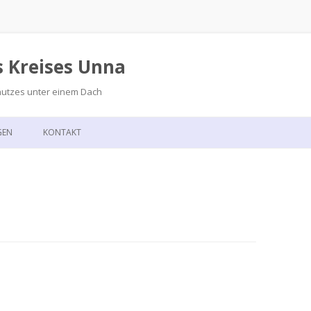
s Kreises Unna
hutzes unter einem Dach
Zum
Inhalt
GEN
KONTAKT
springen
GSKALENDER
ANFAHRT
T