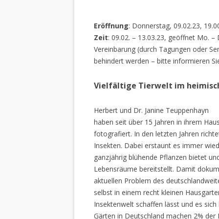
Eröffnung
: Donnerstag, 09.02.23, 19.0
Zeit
: 09.02. – 13.03.23, geöffnet Mo. –
Vereinbarung (durch Tagungen oder Sem
behindert werden – bitte informieren Si
Vielfältige Tierwelt im heimis
Herbert und Dr. Janine Teuppenhayn
haben seit über 15 Jahren in ihrem Hau
fotografiert. In den letzten Jahren rich
Insekten. Dabei erstaunt es immer wiede
ganzjährig blühende Pflanzen bietet un
Lebensräume bereitstellt. Damit dokume
aktuellen Problem des deutschlandweiten
selbst in einem recht kleinen Hausgarte
Insektenwelt schaffen lässt und es sich 
Gärten in Deutschland machen 2% der L