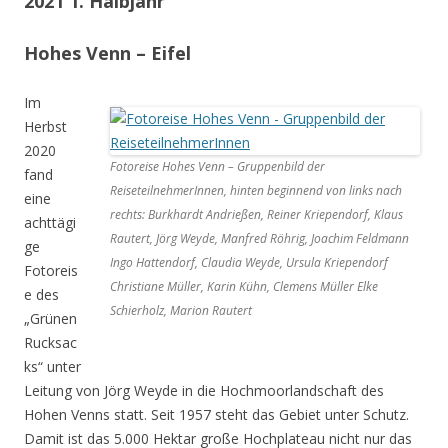
2021 1. Halbjahr
Hohes Venn – Eifel
Im
Herbst
2020
Fotoreise Hohes Venn – Gruppenbild der
fand
ReiseteilnehmerInnen, hinten beginnend von links nach
eine
rechts: Burkhardt Andrießen, Reiner Kriependorf, Klaus
achttägi
Rautert, Jörg Weyde, Manfred Röhrig, Joachim Feldmann
ge
Ingo Hattendorf, Claudia Weyde, Ursula Kriependorf
Fotoreis
Christiane Müller, Karin Kühn, Clemens Müller Elke
e des
Schierholz, Marion Rautert
„Grünen
Rucksac
ks“ unter
Leitung von Jörg Weyde in die Hochmoorlandschaft des
Hohen Venns statt. Seit 1957 steht das Gebiet unter Schutz.
Damit ist das 5.000 Hektar große Hochplateau nicht nur das