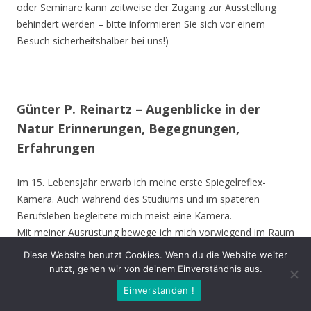
oder Seminare kann zeitweise der Zugang zur Ausstellung
behindert werden – bitte informieren Sie sich vor einem
Besuch sicherheitshalber bei uns!)
Günter P. Reinartz – Augenblicke in der
Natur Erinnerungen, Begegnungen,
Erfahrungen
Im 15. Lebensjahr erwarb ich meine erste Spiegelreflex-
Kamera. Auch während des Studiums und im späteren
Berufsleben begleitete mich meist eine Kamera.
Mit meiner Ausrüstung bewege ich mich vorwiegend im Raum
Nordrhein-Westfalen, bevorzugt im Kreis Unna, Hamm,
Diese Website benutzt Cookies. Wenn du die Website weiter
Münster und Soest. Ich besuche aber auch andere Gebiete in
nutzt, gehen wir von deinem Einverständnis aus.
Deutschland und die Vogelinsel Texel (Niederlande). Die
Einverstanden !
Ausstellung zeigt meine Erinnerungen, Begegnungen oder