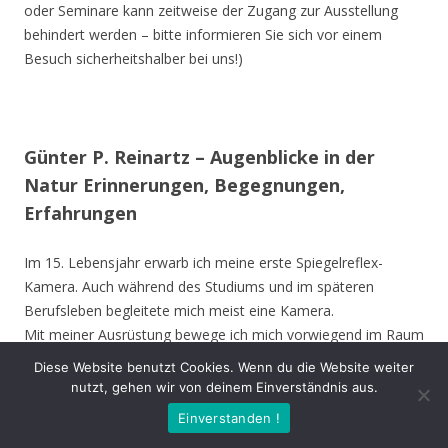
oder Seminare kann zeitweise der Zugang zur Ausstellung
behindert werden – bitte informieren Sie sich vor einem
Besuch sicherheitshalber bei uns!)
Günter P. Reinartz – Augenblicke in der
Natur Erinnerungen, Begegnungen,
Erfahrungen
Im 15. Lebensjahr erwarb ich meine erste Spiegelreflex-
Kamera. Auch während des Studiums und im späteren
Berufsleben begleitete mich meist eine Kamera.
Mit meiner Ausrüstung bewege ich mich vorwiegend im Raum
Nordrhein-Westfalen, bevorzugt im Kreis Unna, Hamm,
Diese Website benutzt Cookies. Wenn du die Website weiter
Münster und Soest. Ich besuche aber auch andere Gebiete in
nutzt, gehen wir von deinem Einverständnis aus.
Deutschland und die Vogelinsel Texel (Niederlande). Die
Einverstanden !
Ausstellung zeigt meine Erinnerungen, Begegnungen oder