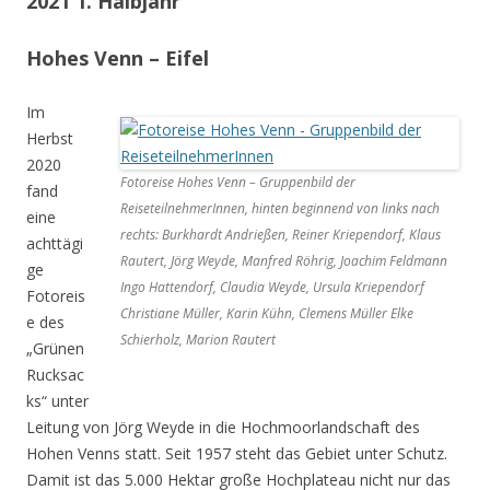
2021 1. Halbjahr
Hohes Venn – Eifel
Im
Herbst
2020
Fotoreise Hohes Venn – Gruppenbild der
fand
ReiseteilnehmerInnen, hinten beginnend von links nach
eine
rechts: Burkhardt Andrießen, Reiner Kriependorf, Klaus
achttägi
Rautert, Jörg Weyde, Manfred Röhrig, Joachim Feldmann
ge
Ingo Hattendorf, Claudia Weyde, Ursula Kriependorf
Fotoreis
Christiane Müller, Karin Kühn, Clemens Müller Elke
e des
Schierholz, Marion Rautert
„Grünen
Rucksac
ks“ unter
Leitung von Jörg Weyde in die Hochmoorlandschaft des
Hohen Venns statt. Seit 1957 steht das Gebiet unter Schutz.
Damit ist das 5.000 Hektar große Hochplateau nicht nur das