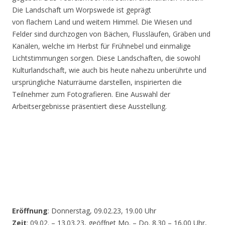
Die Landschaft um Worpswede ist geprägt
von flachem Land und weitem Himmel. Die Wiesen und
Felder sind durchzogen von Bächen, Flussläufen, Gräben und
Kanälen, welche im Herbst für Frühnebel und einmalige
Lichtstimmungen sorgen. Diese Landschaften, die sowohl
Kulturlandschaft, wie auch bis heute nahezu unberührte und
ursprüngliche Naturräume darstellen, inspirierten die
Teilnehmer zum Fotografieren. Eine Auswahl der
Arbeitsergebnisse präsentiert diese Ausstellung.
Eröffnung
: Donnerstag, 09.02.23, 19.00 Uhr
Zeit
: 09.02. – 13.03.23, geöffnet Mo. – Do. 8.30 – 16.00 Uhr,