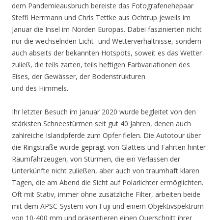
dem Pandemieausbruch bereiste das Fotografenehepaar
Steffi Herrmann und Chris Tettke aus Ochtrup jeweils im
Januar die Insel im Norden Europas. Dabei faszinierten nicht
nur die wechselnden Licht- und Wetterverhältnisse, sondern
auch abseits der bekannten Hotspots, soweit es das Wetter
zuließ, die teils zarten, teils heftigen Farbvariationen des
Eises, der Gewässer, der Bodenstrukturen
und des Himmels.
Ihr letzter Besuch im Januar 2020 wurde begleitet von den
stärksten Schneestürmen seit gut 40 Jahren, denen auch
zahlreiche Islandpferde zum Opfer fielen. Die Autotour über
die Ringstraße wurde geprägt von Glatteis und Fahrten hinter
Räumfahrzeugen, von Stürmen, die ein Verlassen der
Unterkünfte nicht zuließen, aber auch von traumhaft klaren
Tagen, die am Abend die Sicht auf Polarlichter ermöglichten.
Oft mit Stativ, immer ohne zusätzliche Filter, arbeiten beide
mit dem APSC-System von Fuji und einem Objektivspektrum
von 10-400 mm und präsentieren einen Querschnitt ihrer