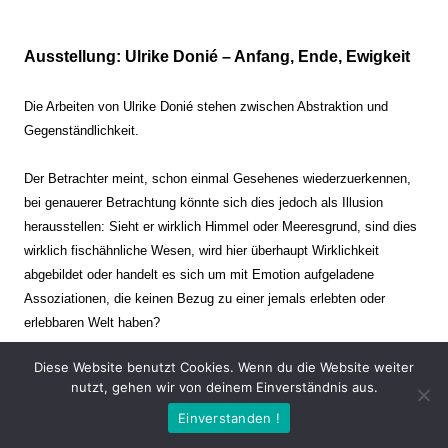
Ausstellung: Ulrike Donié – Anfang, Ende, Ewigkeit
Die Arbeiten von Ulrike Donié stehen zwischen Abstraktion und
Gegenständlichkeit.
Der Betrachter meint, schon einmal Gesehenes wiederzuerkennen,
bei genauerer Betrachtung könnte sich dies jedoch als Illusion
herausstellen: Sieht er wirklich Himmel oder Meeresgrund, sind dies
wirklich fischähnliche Wesen, wird hier überhaupt Wirklichkeit
abgebildet oder handelt es sich um mit Emotion aufgeladene
Assoziationen, die keinen Bezug zu einer jemals erlebten oder
erlebbaren Welt haben?
Diese Website benutzt Cookies. Wenn du die Website weiter
Verharren und Dynamik stehen sich dabei gegenüber. Zeit steht still
nutzt, gehen wir von deinem Einverständnis aus.
oder verrinnt im Nu. Es soll dabei eine Spannung, auch farblich, bis
Einverstanden !
zur Schmerzgrenze erzeugt werden. Die Arbeiten stellen ambivalente
Situationen dar. Kaum kann der Betrachter entscheiden, ob er hier