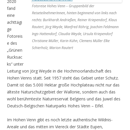
2020
Fotoreise Hohes Venn – Gruppenbild der
fand
ReiseteilnehmerInnen, hinten beginnend von links nach
eine
rechts: Burkhardt Andrießen, Reiner Kriependorf, Klaus
achttägi
Rautert, Jörg Weyde, Manfred Röhrig, Joachim Feldmann
ge
Ingo Hattendorf, Claudia Weyde, Ursula Kriependorf
Fotoreis
Christiane Müller, Karin Kühn, Clemens Müller Elke
e des
Schierholz, Marion Rautert
„Grünen
Rucksac
ks“ unter
Leitung von Jörg Weyde in die Hochmoorlandschaft des
Hohen Venns statt. Seit 1957 steht das Gebiet unter Schutz.
Damit ist das 5.000 Hektar große Hochplateau nicht nur das
älteste Naturschutzgebiet der Wallonie, sondern auch das
wohl berühmteste Naturreservat Belgiens und das Juwel des
Deutsch-Belgischen Naturparks Hohes Venn – Eifel.
Im Hohen Venn gibt es noch letzte authentische Wildnis-
Areale und das mitten im Viereck der Städte Eupen,