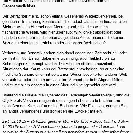
Die Arbeiten von Ulrike Donié stehen zwischen Abstraktion und
Gegenständlichkeit.
Der Betrachter meint, schon einmal Gesehenes wiederzuerkennen, bei
genauerer Betrachtung könnte sich dies jedoch als Illusion herausstellen:
Sieht er wirklich Himmel oder Meeresgrund, sind dies wirklich
fischähnliche Wesen, wird hier überhaupt Wirklichkeit abgebildet oder
handelt es sich um mit Emotion aufgeladene Assoziationen, die keinen
Bezug zu einer jemals erlebten oder erlebbaren Welt haben?
Verharren und Dynamik stehen sich dabei gegenüber. Zeit steht still oder
verrinnt im Nu. Es soll dabei eine Spannung, auch farblich, bis zur
Schmerzgrenze erzeugt werden. Die Arbeiten stellen ambivalente
Situationen dar. Kaum kann der Betrachter entscheiden, ob er hier eine
friedliche Szenerie einer mit seltsamen Wesen bevölkerten anderen Welt
vor sich hat oder ob sich im nächsten Moment der tiefe Abgrund öffnet
und er mit allem anderen in einen Abgrund hineingeschleudert wird.
Während die Malerei die Dynamik des Lebendigen wiederspiegelt, sind die
Objekte als Versteinerungen des einstigen Lebens zu betrachten. Sie
schließen den Kreislauf und sind Endpunkte. Wie Fossilien, erinnern Sie
an längst Vergangenes und schließen die Ewigkeit mit ein.
Zeit: 31.10.19 – 16.02.20, geöffnet Mo. – Do. 8.30 – 16.00 Uhr, Fr. 8.30 –
14.00 Uhr und nach Vereinbarung (durch Tagungen oder Seminare kann
zeitweise der Zugang zur Ausstellung behindert werden – bitte informieren