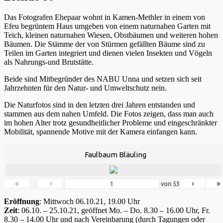
Das Fotografen Ehepaar wohnt in Kamen-Methler in einem von
Efeu begrüntem Haus umgeben von einem naturnahen Garten mit
Teich, kleinen naturnahen Wiesen, Obstbäumen und weiteren hohen
Bäumen. Die Stämme der von Stürmen gefällten Bäume sind zu
Teilen im Garten integriert und dienen vielen Insekten und Vögeln
als Nahrungs-und Brutstätte.
Beide sind Mitbegründer des NABU Unna und setzen sich seit
Jahrzehnten für den Natur- und Umweltschutz nein.
Die Naturfotos sind in den letzten drei Jahren entstanden und
stammen aus dem nahen Umfeld. Die Fotos zeigen, dass man auch
im hohen Alter trotz gesundheitlicher Probleme und eingeschränkter
Mobilität, spannende Motive mit der Kamera einfangen kann.
Faulbaum Bläuling
«
‹
›
»
von
53
Eröffnung
: Mittwoch 06.10.21, 19.00 Uhr
Zeit
: 06.10. – 25.10.21, geöffnet Mo. – Do. 8.30 – 16.00 Uhr, Fr.
8.30 – 14.00 Uhr und nach Vereinbarung (durch Tagungen oder