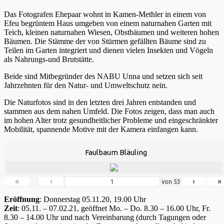
Das Fotografen Ehepaar wohnt in Kamen-Methler in einem von
Efeu begrüntem Haus umgeben von einem naturnahen Garten mit
Teich, kleinen naturnahen Wiesen, Obstbäumen und weiteren hohen
Bäumen. Die Stämme der von Stürmen gefällten Bäume sind zu
Teilen im Garten integriert und dienen vielen Insekten und Vögeln
als Nahrungs-und Brutstätte.
Beide sind Mitbegründer des NABU Unna und setzen sich seit
Jahrzehnten für den Natur- und Umweltschutz nein.
Die Naturfotos sind in den letzten drei Jahren entstanden und
stammen aus dem nahen Umfeld. Die Fotos zeigen, dass man auch
im hohen Alter trotz gesundheitlicher Probleme und eingeschränkter
Mobilität, spannende Motive mit der Kamera einfangen kann.
Faulbaum Bläuling
«
‹
›
»
von
53
Eröffnung
: Donnerstag 05.11.20, 19.00 Uhr
Zeit
: 05.11. – 07.02.21, geöffnet Mo. – Do. 8.30 – 16.00 Uhr, Fr.
8.30 – 14.00 Uhr und nach Vereinbarung (durch Tagungen oder