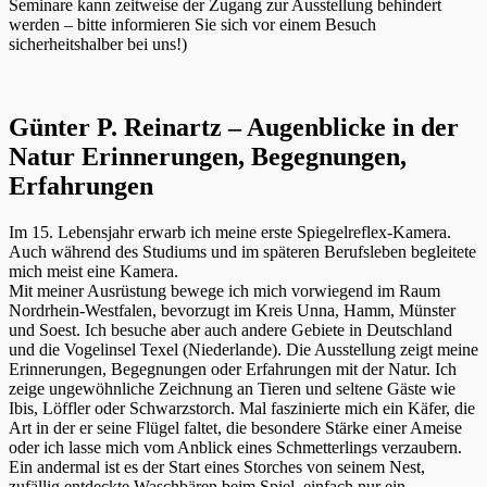
Seminare kann zeitweise der Zugang zur Ausstellung behindert
werden – bitte informieren Sie sich vor einem Besuch
sicherheitshalber bei uns!)
Günter P. Reinartz – Augenblicke in der
Natur Erinnerungen, Begegnungen,
Erfahrungen
Im 15. Lebensjahr erwarb ich meine erste Spiegelreflex-Kamera.
Auch während des Studiums und im späteren Berufsleben begleitete
mich meist eine Kamera.
Mit meiner Ausrüstung bewege ich mich vorwiegend im Raum
Nordrhein-Westfalen, bevorzugt im Kreis Unna, Hamm, Münster
und Soest. Ich besuche aber auch andere Gebiete in Deutschland
und die Vogelinsel Texel (Niederlande). Die Ausstellung zeigt meine
Erinnerungen, Begegnungen oder Erfahrungen mit der Natur. Ich
zeige ungewöhnliche Zeichnung an Tieren und seltene Gäste wie
Ibis, Löffler oder Schwarzstorch. Mal faszinierte mich ein Käfer, die
Art in der er seine Flügel faltet, die besondere Stärke einer Ameise
oder ich lasse mich vom Anblick eines Schmetterlings verzaubern.
Ein andermal ist es der Start eines Storches von seinem Nest,
zufällig entdeckte Waschbären beim Spiel, einfach nur ein