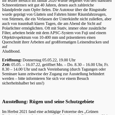
Ihr letzter Besuch im Januar 2020 wurde begleitet von den stärksten
Schneestürmen seit gut 40 Jahren, denen auch zahlreiche
Islandpferde zum Opfer fielen. Die Autotour über die Ringstraße
wurde geprägt von Glatteis und Fahrten hinter Räumfahrzeugen,
von Stürmen, die ein Verlassen der Unterkünfte nicht zuließen, aber
auch von traumhaft klaren Tagen, die am Abend die Sicht auf
Polarlichter ermöglichten. Oft mit Stativ, immer ohne zusätzliche
Filter, arbeiten beide mit dem APSC-System von Fuji und einem
Objektivspektrum von 10-400 mm und präsentieren einen
Querschnitt ihrer Arbeiten auf großformatigen Leinendrucken und
auf
Aludibond.
Eröffnung:
Donnerstag 05.05.22, 19.00 Uhr
Zeit:
05.05. – 16.07.22, geöffnet Mo. – Do. 8.30 – 16.00 Uhr, Fr.
8.30 – 14.00 Uhr und nach Vereinbarung (durch Tagungen oder
Seminare kann zeitweise der Zugang zur Ausstellung behindert
werden – bitte informieren Sie sich vor einem Besuch
sicherheitshalber bei uns!)
Ausstellung: Rügen und seine Schutzgebiete
Im Herbst 2021 fand eine achttägige Fotoreise des „Grünen