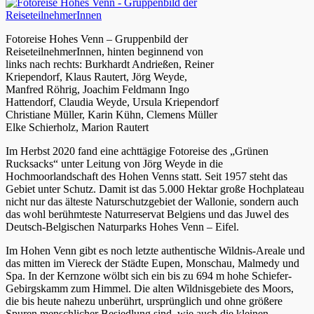
Fotoreise Hohes Venn – Gruppenbild der
ReiseteilnehmerInnen, hinten beginnend von
links nach rechts: Burkhardt Andrießen, Reiner
Kriependorf, Klaus Rautert, Jörg Weyde,
Manfred Röhrig, Joachim Feldmann Ingo
Hattendorf, Claudia Weyde, Ursula Kriependorf
Christiane Müller, Karin Kühn, Clemens Müller
Elke Schierholz, Marion Rautert
Im Herbst 2020 fand eine achttägige Fotoreise des „Grünen
Rucksacks“ unter Leitung von Jörg Weyde in die
Hochmoorlandschaft des Hohen Venns statt. Seit 1957 steht das
Gebiet unter Schutz. Damit ist das 5.000 Hektar große Hochplateau
nicht nur das älteste Naturschutzgebiet der Wallonie, sondern auch
das wohl berühmteste Naturreservat Belgiens und das Juwel des
Deutsch-Belgischen Naturparks Hohes Venn – Eifel.
Im Hohen Venn gibt es noch letzte authentische Wildnis-Areale und
das mitten im Viereck der Städte Eupen, Monschau, Malmedy und
Spa. In der Kernzone wölbt sich ein bis zu 694 m hohe Schiefer-
Gebirgskamm zum Himmel. Die alten Wildnisgebiete des Moors,
die bis heute nahezu unberührt, ursprünglich und ohne größere
Spuren menschlicher Besiedlung sind, wie auch die kleinen