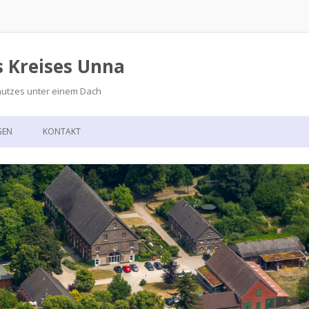
s Kreises Unna
hutzes unter einem Dach
Zum
Inhalt
GEN
KONTAKT
springen
GSKALENDER
ANFAHRT
T