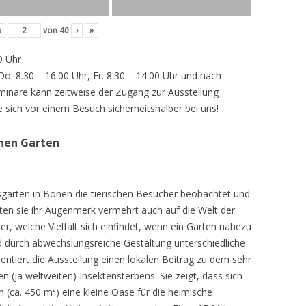
‹
von
40
›
»
0 Uhr
 Do. 8.30 – 16.00 Uhr, Fr. 8.30 – 14.00 Uhr und nach
inare kann zeitweise der Zugang zur Ausstellung
e sich vor einem Besuch sicherheitshalber bei uns!
chen Garten
sgarten in Bönen die tierischen Besucher beobachtet und
teten sie ihr Augenmerk vermehrt auch auf die Welt der
r, welche Vielfalt sich einfindet, wenn ein Garten nahezu
d durch abwechslungsreiche Gestaltung unterschiedliche
ntiert die Ausstellung einen lokalen Beitrag zu dem sehr
 (ja weltweiten) Insektensterbens. Sie zeigt, dass sich
n (ca. 450 m²) eine kleine Oase für die heimische