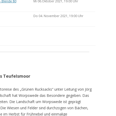
– Blende 80
Mi 06.Oktober 2021, 19.00 Uhr
Do 04. November 2021, 19:00 Uhr
as Teufelsmoor
toreise des „Grünen Rucksacks“ unter Leitung von Jörg
dschaft hat Worpswede das Besondere gegeben. Das
eiten. Die Landschaft um Worpswede ist geprägt
Die Wiesen und Felder sind durchzogen von Bächen,
e im Herbst für Frühnebel und einmalige