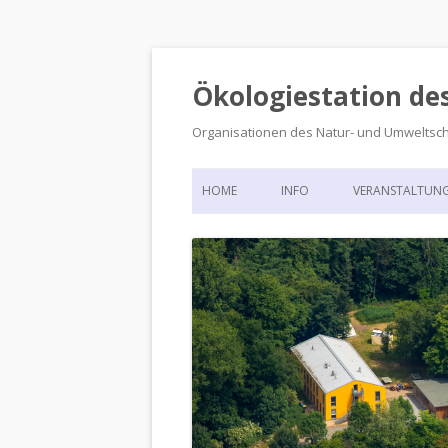
Ökologiestation de
Organisationen des Natur- und Umweltsc
HOME
INFO
VERANSTALTUN
ORGANISATIONSSTRUKTUR
VERANSTALTUN
DIE ÖKOLOGIESTATION – FAS
900 JAHRE VORGESCHICHTE