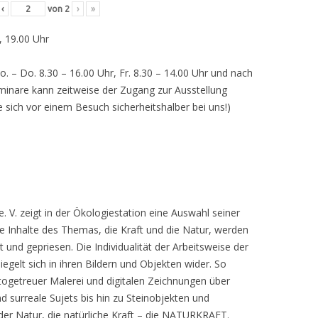
‹
von
2
›
»
, 19.00 Uhr
o. – Do. 8.30 – 16.00 Uhr, Fr. 8.30 – 14.00 Uhr und nach
inare kann zeitweise der Zugang zur Ausstellung
e sich vor einem Besuch sicherheitshalber bei uns!)
 V. zeigt in der Ökologiestation eine Auswahl seiner
nhalte des Themas, die Kraft und die Natur, werden
lt und gepriesen. Die Individualität der Arbeitsweise der
egelt sich in ihren Bildern und Objekten wider. So
otogetreuer Malerei und digitalen Zeichnungen über
d surreale Sujets bis hin zu Steinobjekten und
 der Natur, die natürliche Kraft – die NATURKRAFT.