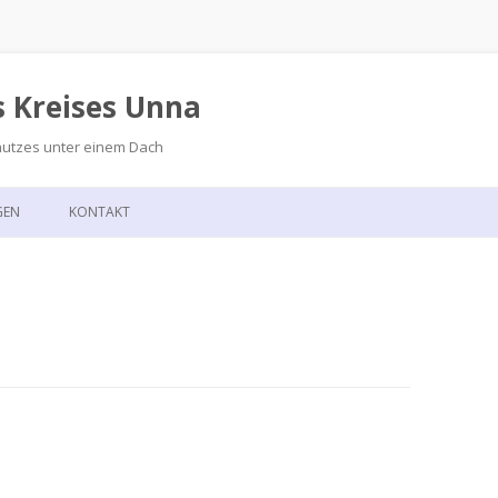
s Kreises Unna
hutzes unter einem Dach
Zum
Inhalt
GEN
KONTAKT
springen
GSKALENDER
ANFAHRT
T