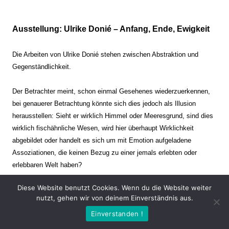
Ausstellung: Ulrike Donié – Anfang, Ende, Ewigkeit
Die Arbeiten von Ulrike Donié stehen zwischen Abstraktion und
Gegenständlichkeit.
Der Betrachter meint, schon einmal Gesehenes wiederzuerkennen,
bei genauerer Betrachtung könnte sich dies jedoch als Illusion
herausstellen: Sieht er wirklich Himmel oder Meeresgrund, sind dies
wirklich fischähnliche Wesen, wird hier überhaupt Wirklichkeit
abgebildet oder handelt es sich um mit Emotion aufgeladene
Assoziationen, die keinen Bezug zu einer jemals erlebten oder
erlebbaren Welt haben?
Diese Website benutzt Cookies. Wenn du die Website weiter
Verharren und Dynamik stehen sich dabei gegenüber. Zeit steht still
nutzt, gehen wir von deinem Einverständnis aus.
oder verrinnt im Nu. Es soll dabei eine Spannung, auch farblich, bis
Einverstanden !
zur Schmerzgrenze erzeugt werden. Die Arbeiten stellen ambivalente
Situationen dar. Kaum kann der Betrachter entscheiden, ob er hier