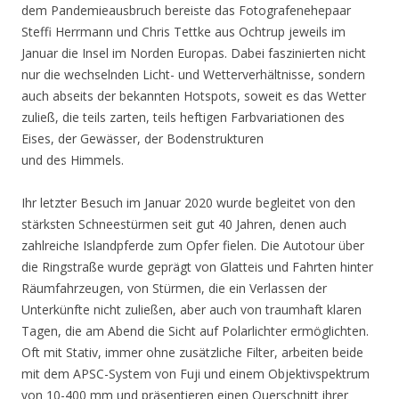
dem Pandemieausbruch bereiste das Fotografenehepaar
Steffi Herrmann und Chris Tettke aus Ochtrup jeweils im
Januar die Insel im Norden Europas. Dabei faszinierten nicht
nur die wechselnden Licht- und Wetterverhältnisse, sondern
auch abseits der bekannten Hotspots, soweit es das Wetter
zuließ, die teils zarten, teils heftigen Farbvariationen des
Eises, der Gewässer, der Bodenstrukturen
und des Himmels.
Ihr letzter Besuch im Januar 2020 wurde begleitet von den
stärksten Schneestürmen seit gut 40 Jahren, denen auch
zahlreiche Islandpferde zum Opfer fielen. Die Autotour über
die Ringstraße wurde geprägt von Glatteis und Fahrten hinter
Räumfahrzeugen, von Stürmen, die ein Verlassen der
Unterkünfte nicht zuließen, aber auch von traumhaft klaren
Tagen, die am Abend die Sicht auf Polarlichter ermöglichten.
Oft mit Stativ, immer ohne zusätzliche Filter, arbeiten beide
mit dem APSC-System von Fuji und einem Objektivspektrum
von 10-400 mm und präsentieren einen Querschnitt ihrer