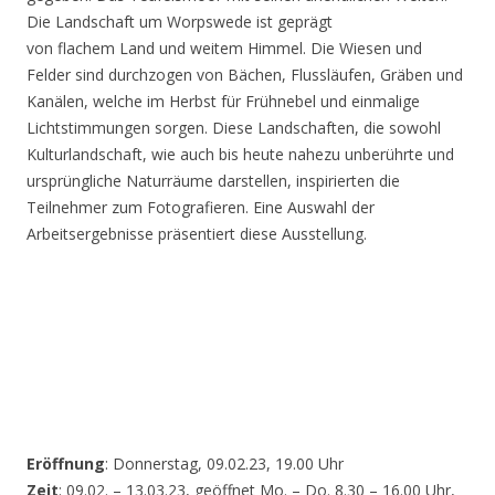
Die Landschaft um Worpswede ist geprägt
von flachem Land und weitem Himmel. Die Wiesen und
Felder sind durchzogen von Bächen, Flussläufen, Gräben und
Kanälen, welche im Herbst für Frühnebel und einmalige
Lichtstimmungen sorgen. Diese Landschaften, die sowohl
Kulturlandschaft, wie auch bis heute nahezu unberührte und
ursprüngliche Naturräume darstellen, inspirierten die
Teilnehmer zum Fotografieren. Eine Auswahl der
Arbeitsergebnisse präsentiert diese Ausstellung.
Eröffnung
: Donnerstag, 09.02.23, 19.00 Uhr
Zeit
: 09.02. – 13.03.23, geöffnet Mo. – Do. 8.30 – 16.00 Uhr,