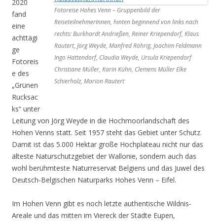
2020
Fotoreise Hohes Venn – Gruppenbild der
fand
ReiseteilnehmerInnen, hinten beginnend von links nach
eine
rechts: Burkhardt Andrießen, Reiner Kriependorf, Klaus
achttägi
Rautert, Jörg Weyde, Manfred Röhrig, Joachim Feldmann
ge
Ingo Hattendorf, Claudia Weyde, Ursula Kriependorf
Fotoreis
Christiane Müller, Karin Kühn, Clemens Müller Elke
e des
Schierholz, Marion Rautert
„Grünen
Rucksac
ks“ unter
Leitung von Jörg Weyde in die Hochmoorlandschaft des
Hohen Venns statt. Seit 1957 steht das Gebiet unter Schutz.
Damit ist das 5.000 Hektar große Hochplateau nicht nur das
älteste Naturschutzgebiet der Wallonie, sondern auch das
wohl berühmteste Naturreservat Belgiens und das Juwel des
Deutsch-Belgischen Naturparks Hohes Venn – Eifel.
Im Hohen Venn gibt es noch letzte authentische Wildnis-
Areale und das mitten im Viereck der Städte Eupen,