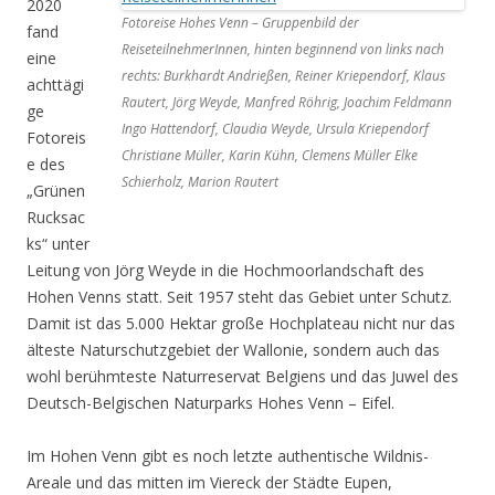
2020
Fotoreise Hohes Venn – Gruppenbild der
fand
ReiseteilnehmerInnen, hinten beginnend von links nach
eine
rechts: Burkhardt Andrießen, Reiner Kriependorf, Klaus
achttägi
Rautert, Jörg Weyde, Manfred Röhrig, Joachim Feldmann
ge
Ingo Hattendorf, Claudia Weyde, Ursula Kriependorf
Fotoreis
Christiane Müller, Karin Kühn, Clemens Müller Elke
e des
Schierholz, Marion Rautert
„Grünen
Rucksac
ks“ unter
Leitung von Jörg Weyde in die Hochmoorlandschaft des
Hohen Venns statt. Seit 1957 steht das Gebiet unter Schutz.
Damit ist das 5.000 Hektar große Hochplateau nicht nur das
älteste Naturschutzgebiet der Wallonie, sondern auch das
wohl berühmteste Naturreservat Belgiens und das Juwel des
Deutsch-Belgischen Naturparks Hohes Venn – Eifel.
Im Hohen Venn gibt es noch letzte authentische Wildnis-
Areale und das mitten im Viereck der Städte Eupen,