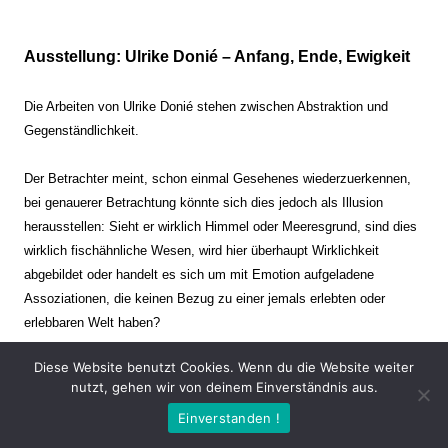
Ausstellung: Ulrike Donié – Anfang, Ende, Ewigkeit
Die Arbeiten von Ulrike Donié stehen zwischen Abstraktion und
Gegenständlichkeit.
Der Betrachter meint, schon einmal Gesehenes wiederzuerkennen,
bei genauerer Betrachtung könnte sich dies jedoch als Illusion
herausstellen: Sieht er wirklich Himmel oder Meeresgrund, sind dies
wirklich fischähnliche Wesen, wird hier überhaupt Wirklichkeit
abgebildet oder handelt es sich um mit Emotion aufgeladene
Assoziationen, die keinen Bezug zu einer jemals erlebten oder
erlebbaren Welt haben?
Diese Website benutzt Cookies. Wenn du die Website weiter
Verharren und Dynamik stehen sich dabei gegenüber. Zeit steht still
nutzt, gehen wir von deinem Einverständnis aus.
oder verrinnt im Nu. Es soll dabei eine Spannung, auch farblich, bis
Einverstanden !
zur Schmerzgrenze erzeugt werden. Die Arbeiten stellen ambivalente
Situationen dar. Kaum kann der Betrachter entscheiden, ob er hier