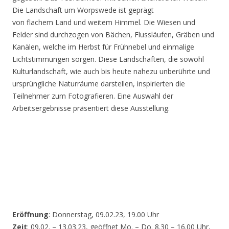
Die Landschaft um Worpswede ist geprägt
von flachem Land und weitem Himmel. Die Wiesen und
Felder sind durchzogen von Bächen, Flussläufen, Gräben und
Kanälen, welche im Herbst für Frühnebel und einmalige
Lichtstimmungen sorgen. Diese Landschaften, die sowohl
Kulturlandschaft, wie auch bis heute nahezu unberührte und
ursprüngliche Naturräume darstellen, inspirierten die
Teilnehmer zum Fotografieren. Eine Auswahl der
Arbeitsergebnisse präsentiert diese Ausstellung.
Eröffnung
: Donnerstag, 09.02.23, 19.00 Uhr
Zeit
: 09.02. – 13.03.23, geöffnet Mo. – Do. 8.30 – 16.00 Uhr,