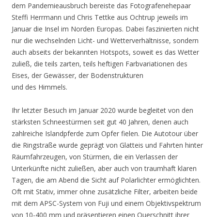
dem Pandemieausbruch bereiste das Fotografenehepaar
Steffi Herrmann und Chris Tettke aus Ochtrup jeweils im
Januar die Insel im Norden Europas. Dabei faszinierten nicht
nur die wechselnden Licht- und Wetterverhältnisse, sondern
auch abseits der bekannten Hotspots, soweit es das Wetter
zuließ, die teils zarten, teils heftigen Farbvariationen des
Eises, der Gewässer, der Bodenstrukturen
und des Himmels.
Ihr letzter Besuch im Januar 2020 wurde begleitet von den
stärksten Schneestürmen seit gut 40 Jahren, denen auch
zahlreiche Islandpferde zum Opfer fielen. Die Autotour über
die Ringstraße wurde geprägt von Glatteis und Fahrten hinter
Räumfahrzeugen, von Stürmen, die ein Verlassen der
Unterkünfte nicht zuließen, aber auch von traumhaft klaren
Tagen, die am Abend die Sicht auf Polarlichter ermöglichten.
Oft mit Stativ, immer ohne zusätzliche Filter, arbeiten beide
mit dem APSC-System von Fuji und einem Objektivspektrum
von 10-400 mm und präsentieren einen Querschnitt ihrer