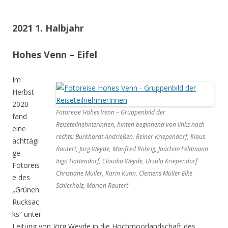
2021 1. Halbjahr
Hohes Venn – Eifel
Im
Herbst
2020
Fotoreise Hohes Venn – Gruppenbild der
fand
ReiseteilnehmerInnen, hinten beginnend von links nach
eine
rechts: Burkhardt Andrießen, Reiner Kriependorf, Klaus
achttägi
Rautert, Jörg Weyde, Manfred Röhrig, Joachim Feldmann
ge
Ingo Hattendorf, Claudia Weyde, Ursula Kriependorf
Fotoreis
Christiane Müller, Karin Kühn, Clemens Müller Elke
e des
Schierholz, Marion Rautert
„Grünen
Rucksac
ks“ unter
Leitung von Jörg Weyde in die Hochmoorlandschaft des