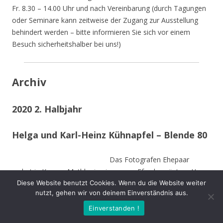
Fr. 8.30 – 14.00 Uhr und nach Vereinbarung (durch Tagungen
oder Seminare kann zeitweise der Zugang zur Ausstellung
behindert werden – bitte informieren Sie sich vor einem
Besuch sicherheitshalber bei uns!)
Archiv
2020 2. Halbjahr
Helga und Karl-Heinz Kühnapfel – Blende 80
Das Fotografen Ehepaar
wohnt in Kamen-Methler in einem von Efeu begrüntem Haus
Diese Website benutzt Cookies. Wenn du die Website weiter
umgeben von einem naturnahen Garten mit Teich, kleinen
nutzt, gehen wir von deinem Einverständnis aus.
naturnahen Wiesen, Obstbäumen und weiteren hohen
Bäumen. Die Stämme der von Stürmen gefällten Bäume sind
Einverstanden !
zu Teilen im Garten integriert und dienen vielen Insekten und