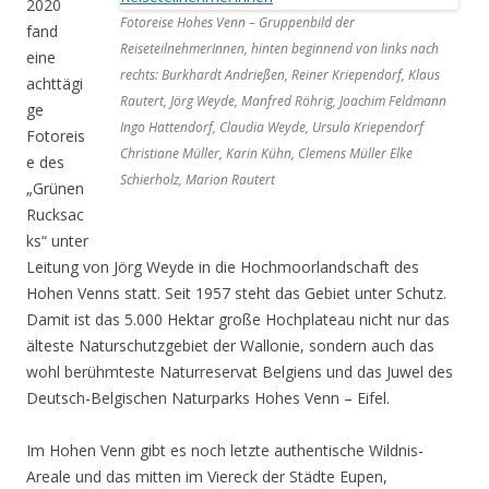
2020
Fotoreise Hohes Venn – Gruppenbild der
fand
ReiseteilnehmerInnen, hinten beginnend von links nach
eine
rechts: Burkhardt Andrießen, Reiner Kriependorf, Klaus
achttägi
Rautert, Jörg Weyde, Manfred Röhrig, Joachim Feldmann
ge
Ingo Hattendorf, Claudia Weyde, Ursula Kriependorf
Fotoreis
Christiane Müller, Karin Kühn, Clemens Müller Elke
e des
Schierholz, Marion Rautert
„Grünen
Rucksac
ks“ unter
Leitung von Jörg Weyde in die Hochmoorlandschaft des
Hohen Venns statt. Seit 1957 steht das Gebiet unter Schutz.
Damit ist das 5.000 Hektar große Hochplateau nicht nur das
älteste Naturschutzgebiet der Wallonie, sondern auch das
wohl berühmteste Naturreservat Belgiens und das Juwel des
Deutsch-Belgischen Naturparks Hohes Venn – Eifel.
Im Hohen Venn gibt es noch letzte authentische Wildnis-
Areale und das mitten im Viereck der Städte Eupen,