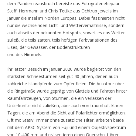
dem Pandemieausbruch bereiste das Fotografenehepaar
Steffi Herrmann und Chris Tettke aus Ochtrup jeweils im
Januar die Insel im Norden Europas. Dabei faszinierten nicht
nur die wechselnden Licht- und Wetterverhältnisse, sondern
auch abseits der bekannten Hotspots, soweit es das Wetter
zuließ, die teils zarten, teils heftigen Farbvariationen des
Eises, der Gewässer, der Bodenstrukturen
und des Himmels.
Ihr letzter Besuch im Januar 2020 wurde begleitet von den
stärksten Schneestürmen seit gut 40 Jahren, denen auch
zahlreiche Islandpferde zum Opfer fielen. Die Autotour über
die Ringstraße wurde geprägt von Glatteis und Fahrten hinter
Räumfahrzeugen, von Stürmen, die ein Verlassen der
Unterkünfte nicht zuließen, aber auch von traumhaft klaren
Tagen, die am Abend die Sicht auf Polarlichter ermöglichten.
Oft mit Stativ, immer ohne zusätzliche Filter, arbeiten beide
mit dem APSC-System von Fuji und einem Objektivspektrum
von 10-400 mm und präsentieren einen Querschnitt ihrer