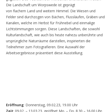
Die Landschaft um Worpswede ist geprägt
von flachem Land und weitem Himmel. Die Wiesen und
Felder sind durchzogen von Bächen, Flussläufen, Gräben und
Kanälen, welche im Herbst für Frühnebel und einmalige
Lichtstimmungen sorgen. Diese Landschaften, die sowohl
Kulturlandschaft, wie auch bis heute nahezu unberührte und
ursprüngliche Naturräume darstellen, inspirierten die
Teilnehmer zum Fotografieren. Eine Auswahl der
Arbeitsergebnisse präsentiert diese Ausstellung.
Eröffnung
: Donnerstag, 09.02.23, 19.00 Uhr
Zeit
: 09.02. – 13.03.23, geöffnet Mo. – Do. 8.30 – 16.00 Uhr,