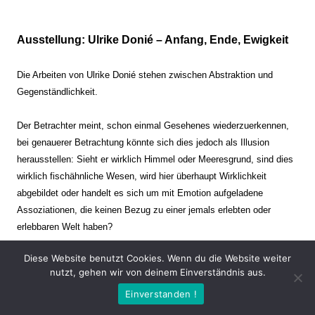
Ausstellung: Ulrike Donié – Anfang, Ende, Ewigkeit
Die Arbeiten von Ulrike Donié stehen zwischen Abstraktion und
Gegenständlichkeit.
Der Betrachter meint, schon einmal Gesehenes wiederzuerkennen,
bei genauerer Betrachtung könnte sich dies jedoch als Illusion
herausstellen: Sieht er wirklich Himmel oder Meeresgrund, sind dies
wirklich fischähnliche Wesen, wird hier überhaupt Wirklichkeit
abgebildet oder handelt es sich um mit Emotion aufgeladene
Assoziationen, die keinen Bezug zu einer jemals erlebten oder
erlebbaren Welt haben?
Diese Website benutzt Cookies. Wenn du die Website weiter
Verharren und Dynamik stehen sich dabei gegenüber. Zeit steht still
nutzt, gehen wir von deinem Einverständnis aus.
oder verrinnt im Nu. Es soll dabei eine Spannung, auch farblich, bis
Einverstanden !
zur Schmerzgrenze erzeugt werden. Die Arbeiten stellen ambivalente
Situationen dar. Kaum kann der Betrachter entscheiden, ob er hier