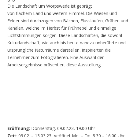
Die Landschaft um Worpswede ist geprägt
von flachem Land und weitem Himmel. Die Wiesen und
Felder sind durchzogen von Bächen, Flussläufen, Gräben und
Kanälen, welche im Herbst für Frühnebel und einmalige
Lichtstimmungen sorgen. Diese Landschaften, die sowohl
Kulturlandschaft, wie auch bis heute nahezu unberührte und
ursprüngliche Naturräume darstellen, inspirierten die
Teilnehmer zum Fotografieren. Eine Auswahl der
Arbeitsergebnisse präsentiert diese Ausstellung.
Eröffnung
: Donnerstag, 09.02.23, 19.00 Uhr
Zeit
: 09.02. – 13.03.23, geöffnet Mo. – Do. 8.30 – 16.00 Uhr,