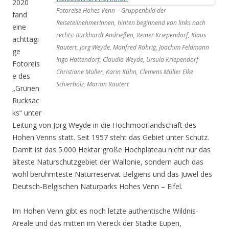
2020
Fotoreise Hohes Venn – Gruppenbild der
fand
ReiseteilnehmerInnen, hinten beginnend von links nach
eine
rechts: Burkhardt Andrießen, Reiner Kriependorf, Klaus
achttägi
Rautert, Jörg Weyde, Manfred Röhrig, Joachim Feldmann
ge
Ingo Hattendorf, Claudia Weyde, Ursula Kriependorf
Fotoreis
Christiane Müller, Karin Kühn, Clemens Müller Elke
e des
Schierholz, Marion Rautert
„Grünen
Rucksac
ks“ unter
Leitung von Jörg Weyde in die Hochmoorlandschaft des
Hohen Venns statt. Seit 1957 steht das Gebiet unter Schutz.
Damit ist das 5.000 Hektar große Hochplateau nicht nur das
älteste Naturschutzgebiet der Wallonie, sondern auch das
wohl berühmteste Naturreservat Belgiens und das Juwel des
Deutsch-Belgischen Naturparks Hohes Venn – Eifel.
Im Hohen Venn gibt es noch letzte authentische Wildnis-
Areale und das mitten im Viereck der Städte Eupen,