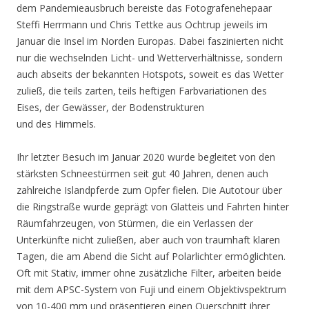
dem Pandemieausbruch bereiste das Fotografenehepaar
Steffi Herrmann und Chris Tettke aus Ochtrup jeweils im
Januar die Insel im Norden Europas. Dabei faszinierten nicht
nur die wechselnden Licht- und Wetterverhältnisse, sondern
auch abseits der bekannten Hotspots, soweit es das Wetter
zuließ, die teils zarten, teils heftigen Farbvariationen des
Eises, der Gewässer, der Bodenstrukturen
und des Himmels.
Ihr letzter Besuch im Januar 2020 wurde begleitet von den
stärksten Schneestürmen seit gut 40 Jahren, denen auch
zahlreiche Islandpferde zum Opfer fielen. Die Autotour über
die Ringstraße wurde geprägt von Glatteis und Fahrten hinter
Räumfahrzeugen, von Stürmen, die ein Verlassen der
Unterkünfte nicht zuließen, aber auch von traumhaft klaren
Tagen, die am Abend die Sicht auf Polarlichter ermöglichten.
Oft mit Stativ, immer ohne zusätzliche Filter, arbeiten beide
mit dem APSC-System von Fuji und einem Objektivspektrum
von 10-400 mm und präsentieren einen Querschnitt ihrer