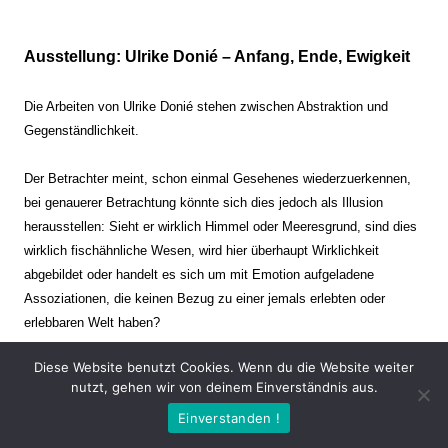
Ausstellung: Ulrike Donié – Anfang, Ende, Ewigkeit
Die Arbeiten von Ulrike Donié stehen zwischen Abstraktion und
Gegenständlichkeit.
Der Betrachter meint, schon einmal Gesehenes wiederzuerkennen,
bei genauerer Betrachtung könnte sich dies jedoch als Illusion
herausstellen: Sieht er wirklich Himmel oder Meeresgrund, sind dies
wirklich fischähnliche Wesen, wird hier überhaupt Wirklichkeit
abgebildet oder handelt es sich um mit Emotion aufgeladene
Assoziationen, die keinen Bezug zu einer jemals erlebten oder
erlebbaren Welt haben?
Diese Website benutzt Cookies. Wenn du die Website weiter
Verharren und Dynamik stehen sich dabei gegenüber. Zeit steht still
nutzt, gehen wir von deinem Einverständnis aus.
oder verrinnt im Nu. Es soll dabei eine Spannung, auch farblich, bis
Einverstanden !
zur Schmerzgrenze erzeugt werden. Die Arbeiten stellen ambivalente
Situationen dar. Kaum kann der Betrachter entscheiden, ob er hier