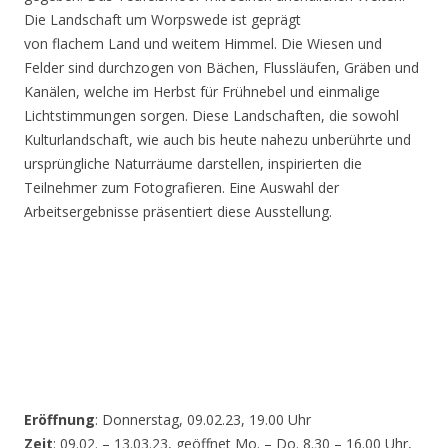
Die Landschaft um Worpswede ist geprägt
von flachem Land und weitem Himmel. Die Wiesen und
Felder sind durchzogen von Bächen, Flussläufen, Gräben und
Kanälen, welche im Herbst für Frühnebel und einmalige
Lichtstimmungen sorgen. Diese Landschaften, die sowohl
Kulturlandschaft, wie auch bis heute nahezu unberührte und
ursprüngliche Naturräume darstellen, inspirierten die
Teilnehmer zum Fotografieren. Eine Auswahl der
Arbeitsergebnisse präsentiert diese Ausstellung.
Eröffnung
: Donnerstag, 09.02.23, 19.00 Uhr
Zeit
: 09.02. – 13.03.23, geöffnet Mo. – Do. 8.30 – 16.00 Uhr,