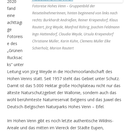
2020
Fotoreise Hohes Venn – Gruppenbild der
fand
ReiseteilnehmerInnen, hinten beginnend von links nach
eine
rechts: Burkhardt Andrießen, Reiner Kriependorf, Klaus
achttägi
Rautert, Jörg Weyde, Manfred Röhrig, Joachim Feldmann
ge
Ingo Hattendorf, Claudia Weyde, Ursula Kriependorf
Fotoreis
Christiane Müller, Karin Kühn, Clemens Müller Elke
e des
Schierholz, Marion Rautert
„Grünen
Rucksac
ks“ unter
Leitung von Jörg Weyde in die Hochmoorlandschaft des
Hohen Venns statt. Seit 1957 steht das Gebiet unter Schutz.
Damit ist das 5.000 Hektar große Hochplateau nicht nur das
älteste Naturschutzgebiet der Wallonie, sondern auch das
wohl berühmteste Naturreservat Belgiens und das Juwel des
Deutsch-Belgischen Naturparks Hohes Venn – Eifel.
Im Hohen Venn gibt es noch letzte authentische Wildnis-
Areale und das mitten im Viereck der Städte Eupen,