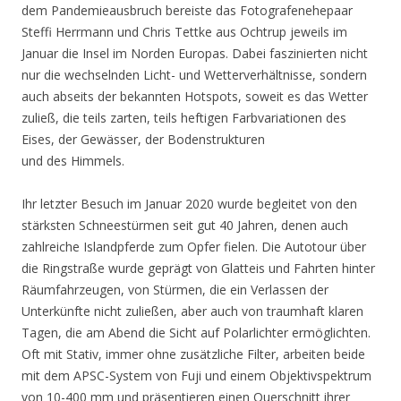
dem Pandemieausbruch bereiste das Fotografenehepaar
Steffi Herrmann und Chris Tettke aus Ochtrup jeweils im
Januar die Insel im Norden Europas. Dabei faszinierten nicht
nur die wechselnden Licht- und Wetterverhältnisse, sondern
auch abseits der bekannten Hotspots, soweit es das Wetter
zuließ, die teils zarten, teils heftigen Farbvariationen des
Eises, der Gewässer, der Bodenstrukturen
und des Himmels.
Ihr letzter Besuch im Januar 2020 wurde begleitet von den
stärksten Schneestürmen seit gut 40 Jahren, denen auch
zahlreiche Islandpferde zum Opfer fielen. Die Autotour über
die Ringstraße wurde geprägt von Glatteis und Fahrten hinter
Räumfahrzeugen, von Stürmen, die ein Verlassen der
Unterkünfte nicht zuließen, aber auch von traumhaft klaren
Tagen, die am Abend die Sicht auf Polarlichter ermöglichten.
Oft mit Stativ, immer ohne zusätzliche Filter, arbeiten beide
mit dem APSC-System von Fuji und einem Objektivspektrum
von 10-400 mm und präsentieren einen Querschnitt ihrer